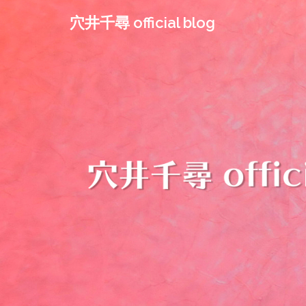
コ
穴井千尋 official blog
ン
テ
ン
ツ
へ
ス
キ
ッ
プ