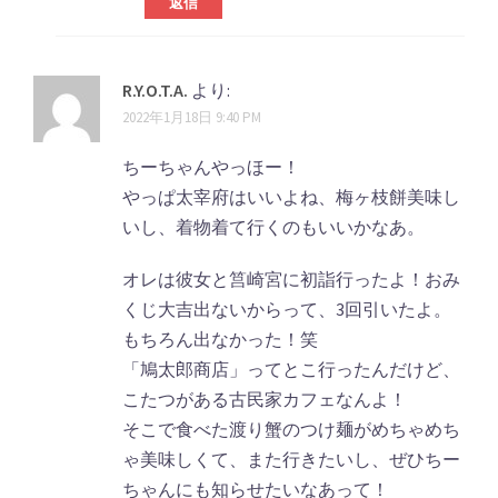
返信
R.Y.O.T.A.
より:
2022年1月18日 9:40 PM
ちーちゃんやっほー！
やっぱ太宰府はいいよね、梅ヶ枝餅美味し
いし、着物着て行くのもいいかなあ。
オレは彼女と筥崎宮に初詣行ったよ！おみ
くじ大吉出ないからって、3回引いたよ。
もちろん出なかった！笑
「鳩太郎商店」ってとこ行ったんだけど、
こたつがある古民家カフェなんよ！
そこで食べた渡り蟹のつけ麺がめちゃめち
ゃ美味しくて、また行きたいし、ぜひちー
ちゃんにも知らせたいなあって！