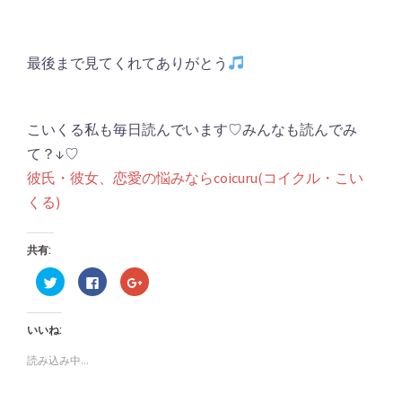
最後まで見てくれてありがとう
こいくる私も毎日読んでいます♡みんなも読んでみ
て？↓♡
彼氏・彼女、恋愛の悩みならcoicuru(コイクル・こい
くる)
共有:
ク
Facebook
ク
リ
で
リ
ッ
共
ッ
ク
有
ク
し
す
し
いいね:
て
る
て
Twitter
に
Google+
で
は
で
読み込み中...
共
ク
共
有
リ
有
(新
ッ
(新
し
ク
し