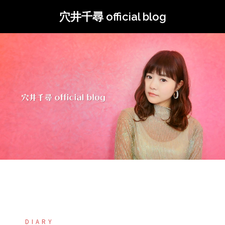
コ
穴井千尋 official blog
ン
テ
ン
ツ
へ
ス
キ
ッ
プ
DIARY