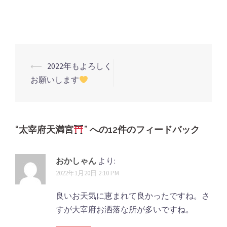
い
し
い
ウ
て
ウ
ィ
く
ィ
ン
だ
ン
ド
さ
ド
ウ
い
ウ
で
(新
で
開
し
開
き
い
き
ま
ウ
ま
す)
ィ
す)
⟵
2022年もよろしく
投
ン
ド
お願いします
ウ
稿
で
開
ナ
き
ま
す)
ビ
ゲ
“
太宰府天満宮
” への12件のフィードバック
ー
シ
おかしゃん
より:
2022年1月20日 2:10 PM
ョ
ン
良いお天気に恵まれて良かったですね。さ
すが大宰府お洒落な所が多いですね。