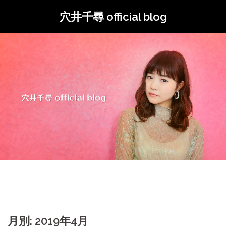
コ
穴井千尋 official blog
ン
テ
ン
ツ
へ
ス
キ
ッ
プ
月別: 2019年4月