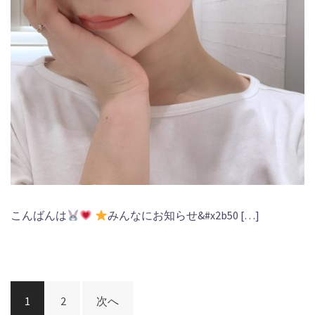
こんばんは
みんなにお知らせ&#x2b50 […]
投
1
2
次へ