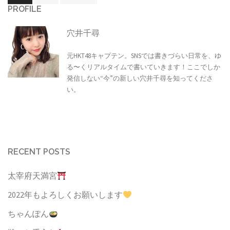
稿
PROFILE
ナ
ビ
穴井千尋
ゲ
元HKT48キャプテン。SNSでは書きづらい日常を、ゆ
ー
る〜くリアルタイムで書いていきます！ここでしか
シ
発信しない“今”の新しい穴井千尋を知ってくださ
い。
ョ
ン
RECENT POSTS
太宰府天満宮
2022年もよろしくお願いします
ちゃんぽん