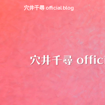
コ
穴井千尋 official blog
ン
テ
ン
ツ
へ
ス
キ
ッ
プ