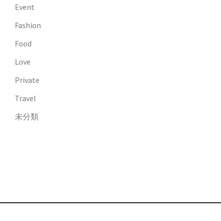
Event
Fashion
Food
Love
Private
Travel
未分類
© Chihiro Anai official blog