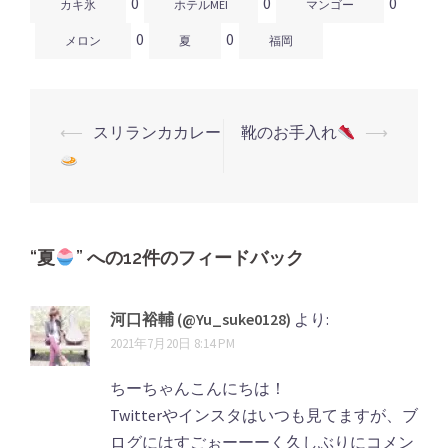
0
0
0
き
い
き
カキ氷
ホテルMEI
マンゴー
ま
ウ
ま
す)
ィ
す)
0
0
ン
メロン
夏
福岡
ド
ウ
で
開
き
ま
す)
⟵
スリランカカレー
靴のお手入れ
⟶
投
稿
ナ
ビ
ゲ
“
夏
” への12件のフィードバック
ー
シ
河口裕輔 (@Yu_suke0128)
より:
2021年7月20日 8:14 PM
ョ
ン
ちーちゃんこんにちは！
Twitterやインスタはいつも見てますが、ブ
ログにはすごぉーーーく久しぶりにコメン