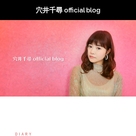
コ
穴井千尋 official blog
ン
テ
ン
ツ
へ
ス
キ
ッ
プ
DIARY