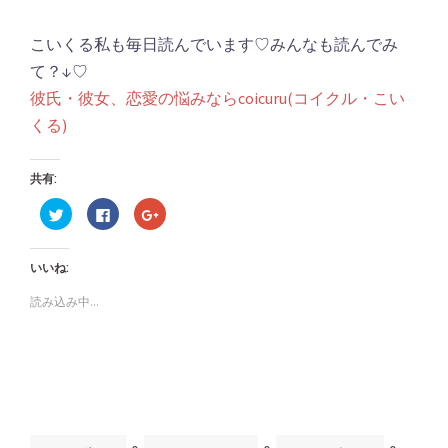
こいくる私も毎日読んでいます♡みんなも読んでみ
て？↓♡
彼氏・彼女、恋愛の悩みならcoicuru(コイクル・こい
くる)
共有:
ク
Facebook
ク
リ
で
リ
ッ
共
ッ
ク
有
ク
し
す
し
いいね:
て
る
て
Twitter
に
Google+
で
は
で
読み込み中...
共
ク
共
有
リ
有
(新
ッ
(新
し
ク
し
い
し
い
ウ
て
ウ
ィ
く
ィ
ン
だ
ン
ド
さ
ド
ウ
い
ウ
で
(新
で
開
し
開