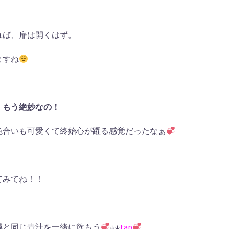
れば、扉は開くはず。
ますね
、
もう絶妙なの！
色合いも可愛くて終始心が躍る感覚だったなぁ
てみてね！！
尋と同じ青汁を一緒に飲もう
↓↓
tap