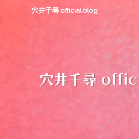
コ
穴井千尋 official blog
ン
テ
ン
ツ
へ
ス
キ
ッ
プ