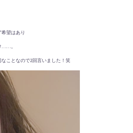
ず希望はあり
け……。
切なことなので2回言いました！笑