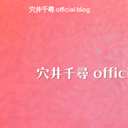
コ
穴井千尋 official blog
ン
テ
ン
ツ
へ
ス
キ
ッ
プ