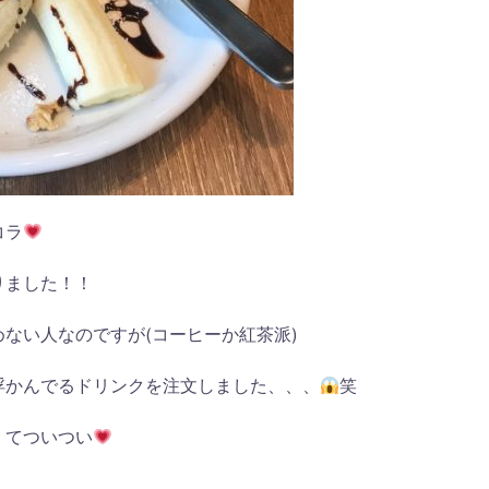
コラ
りました！！
ない人なのですが(コーヒーか紅茶派)
浮かんでるドリンクを注文しました、、、
笑
くてついつい