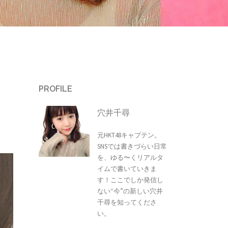
PROFILE
穴井千尋
元HKT48キャプテン。
SNSでは書きづらい日常
を、ゆる〜くリアルタ
イムで書いていきま
す！ここでしか発信し
ない“今”の新しい穴井
千尋を知ってくださ
い。