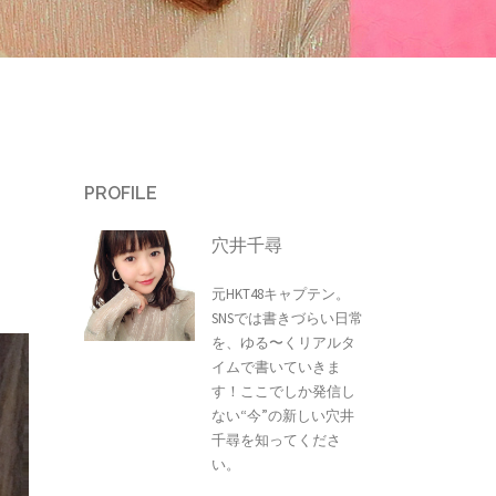
PROFILE
穴井千尋
元HKT48キャプテン。
SNSでは書きづらい日常
を、ゆる〜くリアルタ
イムで書いていきま
す！ここでしか発信し
ない“今”の新しい穴井
千尋を知ってくださ
い。