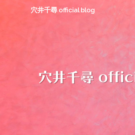
コ
穴井千尋 official blog
ン
テ
ン
ツ
へ
ス
キ
ッ
プ