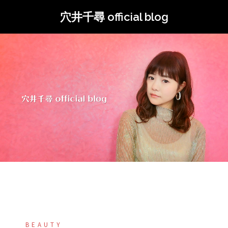
コ
穴井千尋 official blog
ン
テ
ン
ツ
へ
ス
キ
ッ
プ
BEAUTY