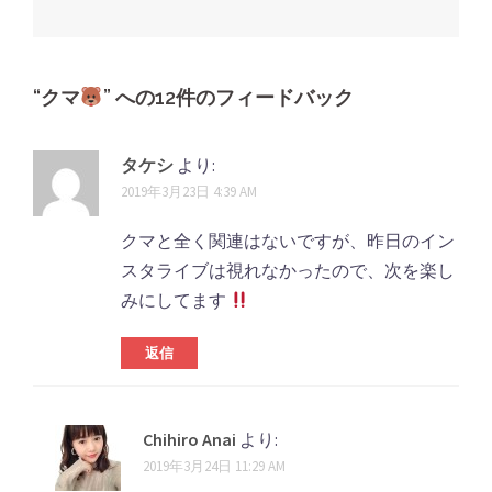
稿
ナ
ビ
ゲ
“
クマ
” への12件のフィードバック
ー
シ
タケシ
より:
2019年3月23日 4:39 AM
ョ
ン
クマと全く関連はないですが、昨日のイン
スタライブは視れなかったので、次を楽し
みにしてます
返信
Chihiro Anai
より:
2019年3月24日 11:29 AM