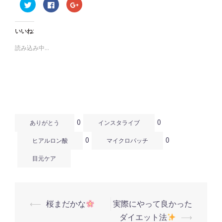
ク
Facebook
ク
リ
で
リ
ッ
共
ッ
ク
有
ク
し
す
し
いいね:
て
る
て
Twitter
に
Google+
で
は
で
読み込み中...
共
ク
共
有
リ
有
(新
ッ
(新
し
ク
し
い
し
い
ウ
て
ウ
ィ
く
ィ
ン
だ
ン
ド
さ
ド
ウ
い
ウ
で
(新
で
開
し
開
0
0
き
い
き
ありがとう
インスタライブ
ま
ウ
ま
す)
ィ
す)
0
0
ン
ヒアルロン酸
マイクロパッチ
ド
ウ
で
目元ケア
開
き
ま
す)
⟵
桜まだかな
実際にやって良かった
投
ダイエット法
⟶