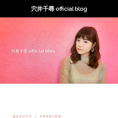
コ
穴井千尋 official blog
ン
テ
ン
ツ
へ
ス
キ
ッ
プ
BEAUTY
FASHION