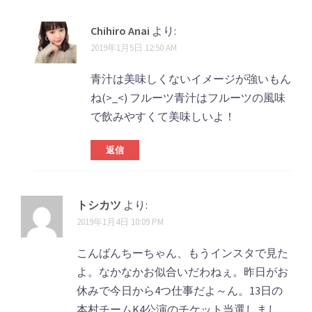
ゲ
Chihiro Anai
より:
ー
2019年1月5日 12:50 AM
シ
青汁は美味しくないイメージが強いもん
ョ
ね(>_<) フルーツ青汁はフルーツの風味
ン
で飲みやすくて美味しいよ！
返信
トシカツ
より:
2019年1月4日 10:09 PM
こんばんちーちゃん、もうインスタで見た
よ。なかなかお似合いだわねぇ。昨日がお
休みで今日から4つ仕事だよ～ん。13日の
本村チームK4公演のチケット当選しまし