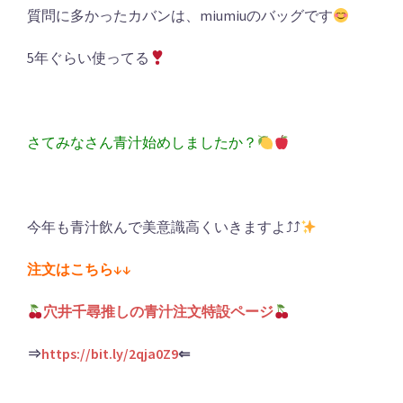
質問に多かったカバンは、miumiuのバッグです
5年ぐらい使ってる
さてみなさん青汁始めしましたか？
今年も青汁飲んで美意識高くいきますよ⤴︎⤴︎
注文はこちら↓↓
穴井千尋推しの青汁注文特設ページ
⇒
https://bit.ly/2qja0Z9
⇐