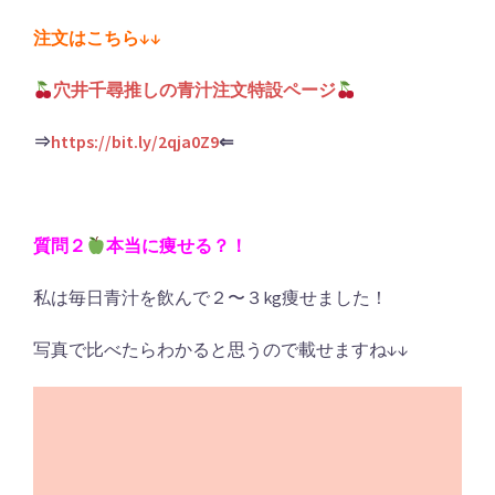
注文はこちら↓↓
穴井千尋推しの青汁注文特設ページ
⇒
https://bit.ly/2qja0Z9
⇐
質問２
本当に痩せる？！
私は毎日青汁を飲んで２〜３kg痩せました！
写真で比べたらわかると思うので載せますね↓↓