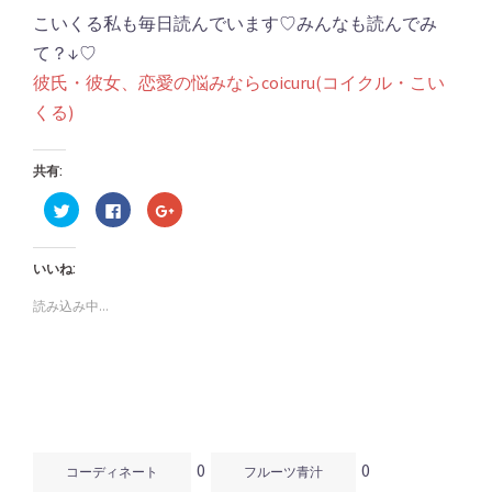
こいくる私も毎日読んでいます♡みんなも読んでみ
て？↓♡
彼氏・彼女、恋愛の悩みならcoicuru(コイクル・こい
くる)
共有:
ク
Facebook
ク
リ
で
リ
ッ
共
ッ
ク
有
ク
し
す
し
いいね:
て
る
て
Twitter
に
Google+
で
は
で
読み込み中...
共
ク
共
有
リ
有
(新
ッ
(新
し
ク
し
い
し
い
ウ
て
ウ
ィ
く
ィ
ン
だ
ン
ド
さ
ド
ウ
い
ウ
で
(新
で
開
し
開
0
0
き
い
き
コーディネート
フルーツ青汁
ま
ウ
ま