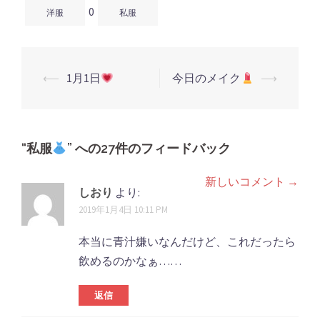
す)
ィ
す)
0
ン
洋服
私服
ド
ウ
で
開
き
ま
す)
⟵
1月1日
今日のメイク
⟶
投
稿
ナ
ビ
“
私服
” への27件のフィードバック
ゲ
新しいコメント →
コ
ー
しおり
より:
シ
メ
2019年1月4日 10:11 PM
ョ
ン
本当に青汁嫌いなんだけど、これだったら
ン
ト
飲めるのかなぁ……
ナ
返信
ビ