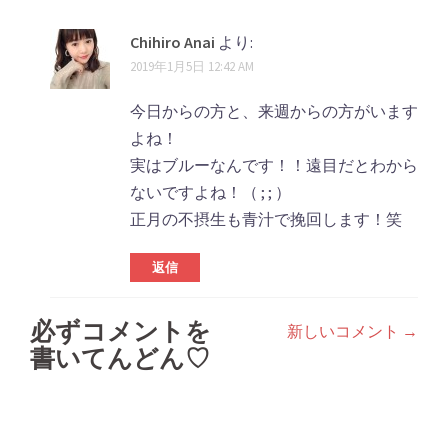
Chihiro Anai
より:
2019年1月5日 12:42 AM
今日からの方と、来週からの方がいます
よね！
実はブルーなんです！！遠目だとわから
ないですよね！（ ; ; ）
正月の不摂生も青汁で挽回します！笑
返信
必ずコメントを
新しいコメント →
コ
書いてんどん♡
メ
ン