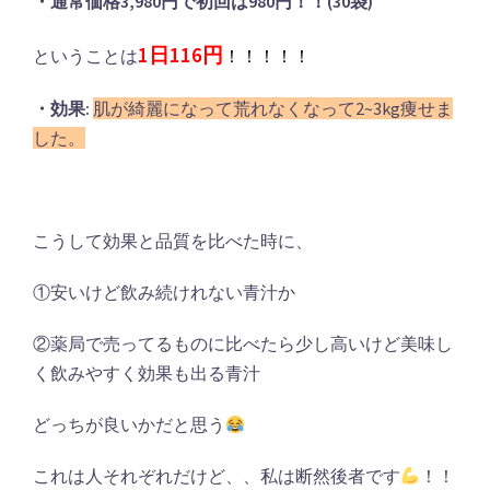
・通常価格3,980円で初回は980円！！(30袋)
1日116円
ということは
！！！！！
・効果:
肌が綺麗になって荒れなくなって2~3kg痩せま
した。
こうして効果と品質を比べた時に、
①安いけど飲み続けれない青汁か
②薬局で売ってるものに比べたら少し高いけど美味し
く飲みやすく効果も出る青汁
どっちが良いかだと思う
これは人それぞれだけど、、私は断然後者です
！！