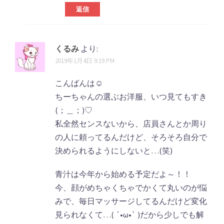
返信
くるみ
より:
2019年1月4日 9:19 PM
こんばんは☺︎
ちーちゃんの選ぶお洋服、いつ見てもすき
(；＿；)♡
私全然センスないから、店員さんとか周り
の人に頼ってるんだけど、そろそろ自分で
決められるようにしないと…(笑)
青汁は今年から始める予定だよ～！！
今、顔がめちゃくちゃでかくて丸いのが悩
みで、毎日マッサージしてるんだけど変化
見られなくて…( ´•ω•` )だから少しでも解