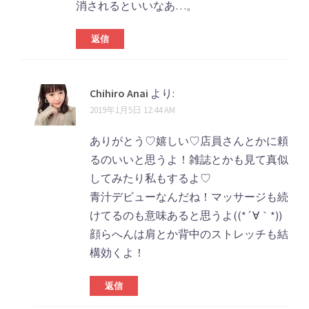
消されるといいなあ…。
返信
Chihiro Anai
より:
2019年1月5日 12:44 AM
ありがとう♡嬉しい♡店員さんとかに頼
るのいいと思うよ！雑誌とかも見て真似
してみたり私もするよ♡
青汁デビューなんだね！マッサージも続
けてるのも意味あると思うよ((*´∀｀*))
顔らへんは肩とか背中のストレッチも結
構効くよ！
返信