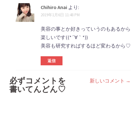
Chihiro Anai
より:
2019年1月6日 11:48 PM
美容の事とか好きっていうのもあるから
楽しいです((*´∀｀*))
美容も研究すればするほど変わるから♡
返信
必ずコメントを
新しいコメント →
コ
書いてんどん♡
メ
ン
ト
ナ
ビ