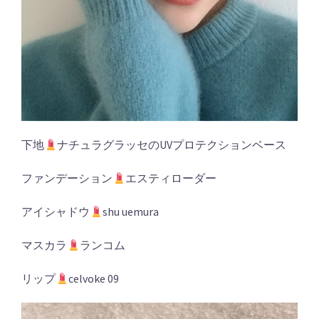
下地
ナチュラグラッセのUVプロテクションベース
ファンデーション
エスティローダー
アイシャドウ
shu uemura
マスカラ
ランコム
リップ
celvoke 09