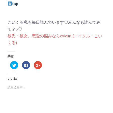
tap
こいくる私も毎日読んでいます♡みんなも読んでみ
て？↓♡
彼氏・彼女、恋愛の悩みならcoicuru(コイクル・こい
くる)
共有:
ク
Facebook
ク
リ
で
リ
ッ
共
ッ
ク
有
ク
し
す
し
いいね:
て
る
て
Twitter
に
Google+
で
は
で
読み込み中...
共
ク
共
有
リ
有
(新
ッ
(新
し
ク
し
い
し
い
ウ
て
ウ
ィ
く
ィ
ン
だ
ン
ド
さ
ド