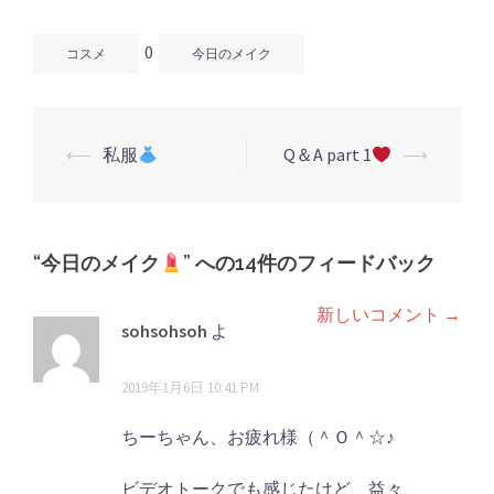
ウ
い
ウ
で
(新
で
開
し
開
0
き
い
き
コスメ
今日のメイク
ま
ウ
ま
す)
ィ
す)
ン
ド
ウ
で
開
⟵
私服
Q＆A part 1
⟶
き
投
ま
す)
稿
ナ
ビ
“
今日のメイク
” への14件のフィードバック
ゲ
新しいコメント →
コ
ー
sohsohsoh
よ
シ
メ
り:
2019年1月6日 10:41 PM
ョ
ン
ン
ト
ちーちゃん、お疲れ様（＾Ｏ＾☆♪
ナ
ビデオトークでも感じたけど、益々、