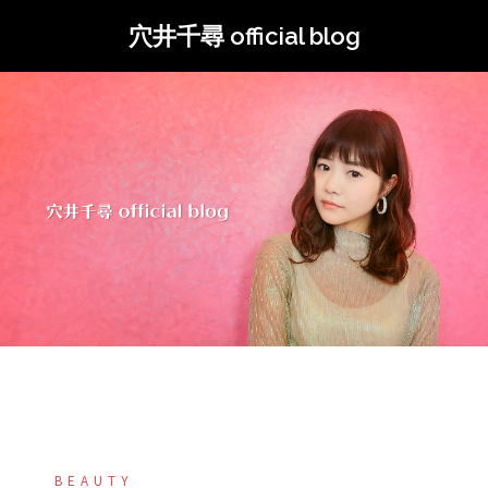
コ
穴井千尋 official blog
ン
テ
ン
ツ
へ
ス
キ
ッ
プ
BEAUTY