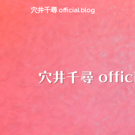
コ
穴井千尋 official blog
ン
テ
ン
ツ
へ
ス
キ
ッ
プ