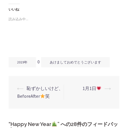
ク
有
ク
し
す
し
いいね:
て
る
て
Twitter
に
Google+
で
は
で
読み込み中...
共
ク
共
有
リ
有
(新
ッ
(新
し
ク
し
い
し
い
ウ
て
ウ
ィ
く
ィ
ン
だ
ン
ド
さ
ド
ウ
い
ウ
で
(新
で
開
し
開
0
き
い
き
2019年
あけましておめでとうございます
ま
ウ
ま
す)
ィ
す)
ン
ド
ウ
で
開
⟵
恥ずかしいけど、
1月1日
⟶
き
投
ま
BeforeAfter
笑
す)
稿
ナ
ビ
ゲ
“
Happy New Year
” への28件のフィードバッ