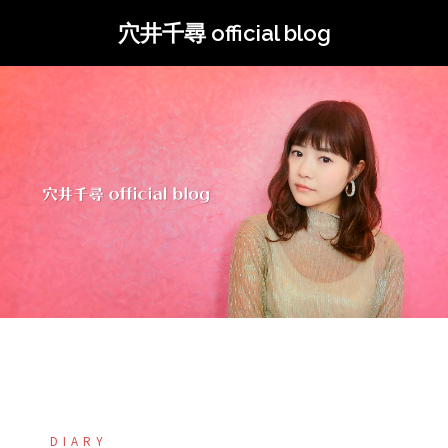
コ
穴井千尋 official blog
ン
テ
ン
ツ
へ
ス
キ
ッ
プ
DIARY