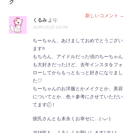
ク
ー
シ
新しいコメント →
コ
くるみ
より:
ョ
メ
2019年1月1日 8:52 AM
ン
ン
ちーちゃん、あけましておめでとうござい
ト
ます!!
もちろん、アイドルだった頃のちーちゃん
ナ
も大好きだったけど、去年インスタをフォ
ビ
ローしてからもっともっと好きになりまし
ゲ
た♡
ちーちゃんのお洋服とかメイクとか、美容
ー
についてとか…色々参考にさせていただい
シ
てます⌣̈⃝ ！
ョ
彼氏さんとも末永くお幸せに…( ᵕᴗᵕ )
ン
2019年も、よろしくお願いします( ‘༥’ )！