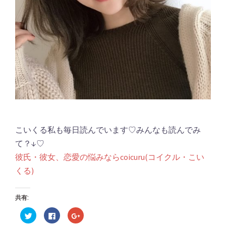
こいくる私も毎日読んでいます♡みんなも読んでみ
て？↓♡
彼氏・彼女、恋愛の悩みならcoicuru(コイクル・こい
くる)
共有:
ク
Facebook
ク
リ
で
リ
ッ
共
ッ