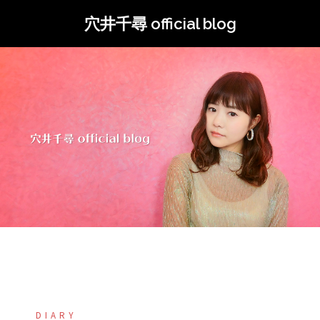
コ
穴井千尋 official blog
ン
テ
ン
ツ
へ
ス
キ
ッ
プ
DIARY