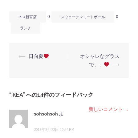
ド
さ
ド
ウ
い
ウ
で
(新
で
開
し
開
0
0
き
い
き
IKEA新宮店
スウェーデンミートボール
ま
ウ
ま
す)
ィ
す)
ン
ランチ
ド
ウ
で
開
き
ま
す)
⟵
日向夏
オシャレなグラス
投
で、、
⟶
稿
ナ
ビ
“
IKEA
ゲ
” への14件のフィードバック
ー
新しいコメント →
コ
シ
sohsohsoh
よ
メ
り:
ョ
2018年8月22日 10:54 PM
ン
ン