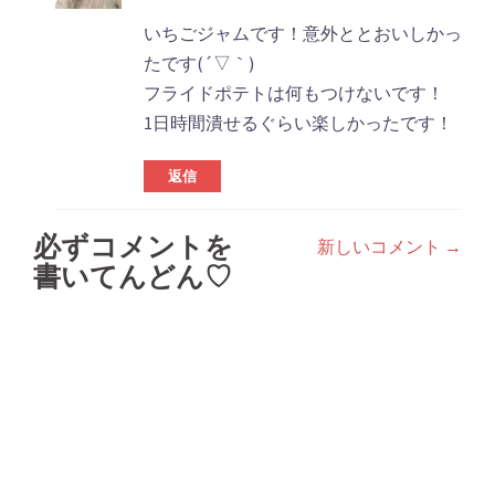
いちごジャムです！意外ととおいしかっ
たです(´▽｀)
フライドポテトは何もつけないです！
1日時間潰せるぐらい楽しかったです！
返信
必ずコメントを
新しいコメント →
コ
書いてんどん♡
メ
ン
ト
ナ
ビ
ゲ