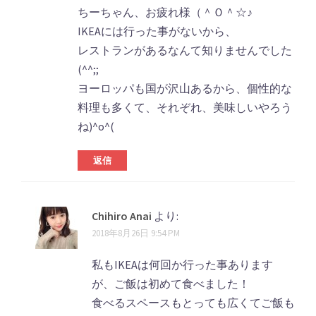
ト
ちーちゃん、お疲れ様（＾Ｏ＾☆♪
IKEAには行った事がないから、
ナ
レストランがあるなんて知りませんでした
ビ
(^^;;
ゲ
ヨーロッパも国が沢山あるから、個性的な
料理も多くて、それぞれ、美味しいやろう
ー
ね)^o^(
シ
ョ
返信
ン
Chihiro Anai
より:
2018年8月26日 9:54 PM
私もIKEAは何回か行った事あります
が、ご飯は初めて食べました！
食べるスペースもとっても広くてご飯も