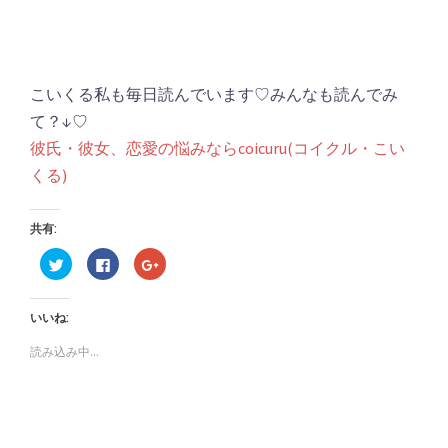
こいくる私も毎日読んでいます♡みんなも読んでみ
て？↓♡
彼氏・彼女、恋愛の悩みならcoicuru(コイクル・こい
くる)
共有:
ク
Facebook
ク
リ
で
リ
ッ
共
ッ
ク
有
ク
し
す
し
いいね:
て
る
て
Twitter
に
Google+
で
は
で
読み込み中...
共
ク
共
有
リ
有
(新
ッ
(新
し
ク
し
い
し
い
ウ
て
ウ
ィ
く
ィ
ン
だ
ン