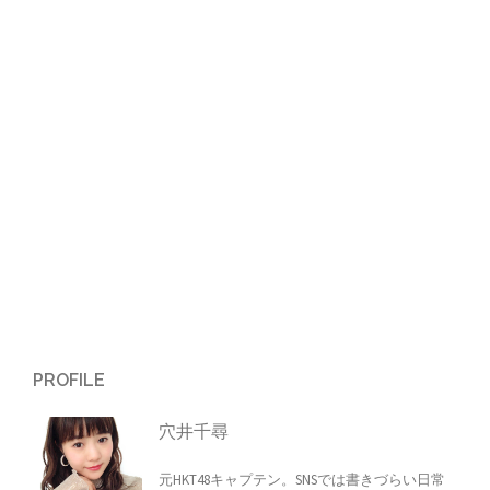
ー
シ
ョ
ン
PROFILE
穴井千尋
元HKT48キャプテン。SNSでは書きづらい日常