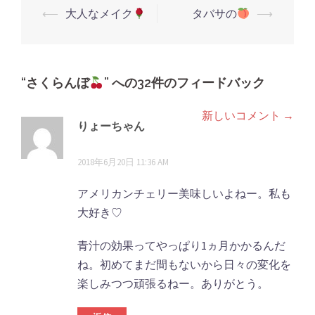
す)
⟵
大人なメイク
タバサの
⟶
投
稿
ナ
ビ
“
さくらんぼ
” への32件のフィードバック
ゲ
新しいコメント →
コ
ー
りょーちゃん
シ
メ
より:
2018年6月20日 11:36 AM
ョ
ン
ン
ト
アメリカンチェリー美味しいよねー。私も
大好き♡
ナ
ビ
青汁の効果ってやっぱり1ヵ月かかるんだ
ね。初めてまだ間もないから日々の変化を
ゲ
楽しみつつ頑張るねー。ありがとう。
ー