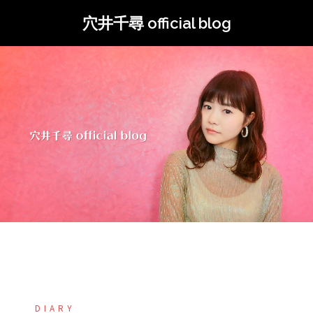
コ
穴井千尋 official blog
ン
テ
ン
ツ
へ
ス
キ
ッ
プ
DIARY