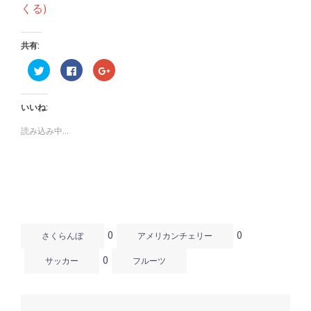
くる)
共有:
ク
Facebook
ク
リ
で
リ
ッ
共
ッ
ク
有
ク
し
す
し
いいね:
て
る
て
Twitter
に
Google+
で
は
で
読み込み中...
共
ク
共
有
リ
有
(新
ッ
(新
し
ク
し
い
し
い
ウ
て
ウ
ィ
く
ィ
ン
だ
ン
ド
さ
ド
ウ
い
ウ
で
(新
で
開
し
開
0
0
き
い
き
さくらんぼ
アメリカンチェリー
ま
ウ
ま
す)
ィ
す)
0
ン
サッカー
フルーツ
ド
ウ
で
開
き
ま