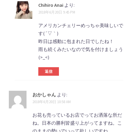
Chihiro Anai
より:
2018年6月20日 9:45 PM
アメリカンチェリーめっちゃ美味しいで
す(´▽｀)
昨日は感動に包まれた日でしたね！
雨も続くみたいなので気を付けましょう
(>_<)
返信
おかしゃん
より:
2018年6月20日 10:58 AM
お花も売っているお店でってお洒落な所だ
ね。日本の勝利皆盛り上がってますね。こ
のままの勢いでいって欲しいですね。