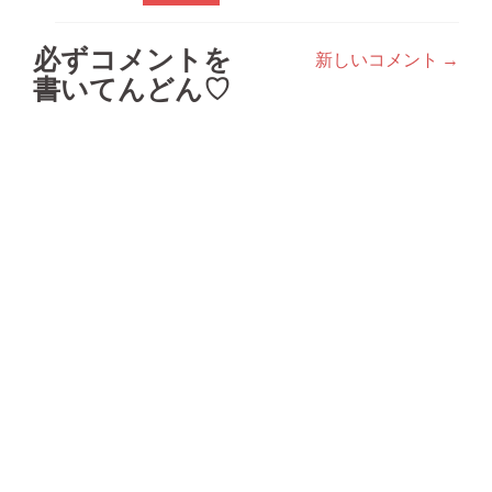
必ずコメントを
新しいコメント →
コ
書いてんどん♡
メ
ン
ト
ナ
ビ
ゲ
ー
シ
ョ
ン