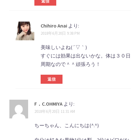
シ
返信
ョ
ン
Chihiro Anai
より:
2018年6月20日 9:38 PM
美味しいよね(´▽｀)
すぐには効果は出ないかな。体は３０日
周期なので＾＾頑張ろう！
返信
F．C.OHMIYA
より:
2018年6月20日 11:31 AM
ちーちゃん、こんにちは(^.^)