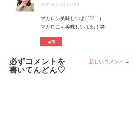
2018年6月14日 9:17 PM
マカロン美味しいよ(´▽｀)
マカロニも美味しいよね！笑
返信
必ずコメントを
新しいコメント →
コ
書いてんどん♡
メ
ン
ト
ナ
ビ
ゲ