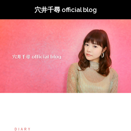
コ
穴井千尋 official blog
ン
テ
ン
ツ
へ
ス
キ
ッ
プ
DIARY