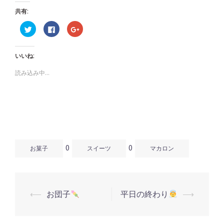
共有:
ク
Facebook
ク
リ
で
リ
ッ
共
ッ
ク
有
ク
し
す
し
いいね:
て
る
て
Twitter
に
Google+
で
は
で
読み込み中...
共
ク
共
有
リ
有
(新
ッ
(新
し
ク
し
い
し
い
ウ
て
ウ
ィ
く
ィ
ン
だ
ン
ド
さ
ド
ウ
い
ウ
で
(新
で
開
し
開
0
0
き
い
き
お菓子
スイーツ
マカロン
ま
ウ
ま
す)
ィ
す)
ン
ド
ウ
で
開
⟵
お団子
平日の終わり
⟶
き
投
ま
す)
稿