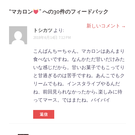
ナ
ビ
“
マカロン
” への30件のフィードバック
ゲ
新しいコメント →
コ
ー
トシカツ
より:
シ
メ
2018年6月14日 7:12 PM
ョ
ン
こんばんちーちゃん。マカロンはあんまり
ン
ト
食べないですね。なんかただ甘いだけみた
いな感じだから。甘いお菓子でもこってり
ナ
と甘過ぎるのは苦手ですね。あんこでもク
ビ
リームでもね。インスタライブやるんだ
ゲ
ね、前回見られなかったから､楽しみに待
ってマース。ではまたね。バイバイ
ー
シ
返信
ョ