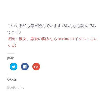
こいくる私も毎日読んでいます♡みんなも読んでみ
て？↓♡
彼氏・彼女、恋愛の悩みならcoicuru(コイクル・こい
くる)
共有:
ク
Facebook
ク
リ
で
リ
ッ
共
ッ
ク
有
ク
し
す
し
いいね:
て
る
て
Twitter
に
Google+
で
は
で
読み込み中...
共
ク
共
有
リ
有
(新
ッ
(新
し
ク
し
い
し
い
ウ
て
ウ
ィ
く
ィ