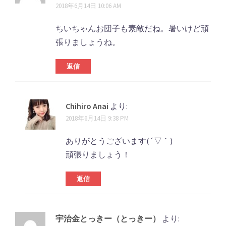
2018年6月14日 10:06 AM
ン
ト
ちいちゃんお団子も素敵だね。暑いけど頑
張りましょうね。
ナ
ビ
返信
ゲ
ー
Chihiro Anai
より:
シ
2018年6月14日 9:38 PM
ョ
ありがとうございます(´▽｀)
ン
頑張りましょう！
返信
宇治金とっきー（とっきー）
より: