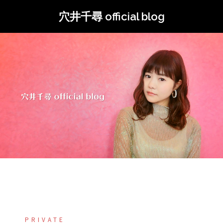
コ
穴井千尋 official blog
ン
テ
ン
ツ
へ
ス
キ
ッ
プ
PRIVATE