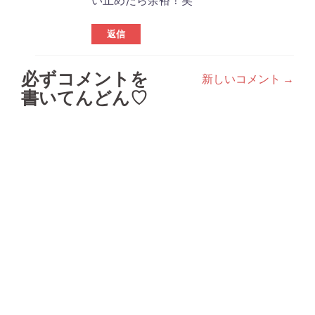
い止めたら余裕！笑
返信
必ずコメントを
新しいコメント →
コ
書いてんどん♡
メ
ン
ト
ナ
ビ
ゲ
ー
シ
ョ