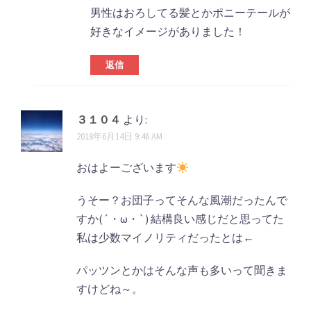
男性はおろしてる髪とかポニーテールが
好きなイメージがありました！
返信
３１０４
より:
2018年6月14日 9:46 AM
おはよーございます
うそー？お団子ってそんな風潮だったんで
すか(´・ω・`) 結構良い感じだと思ってた
私は少数マイノリティだったとは←
パッツンとかはそんな声も多いって聞きま
すけどね～。