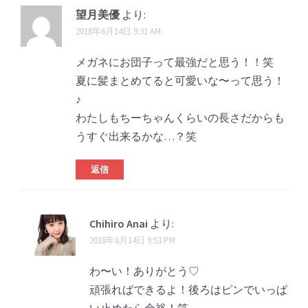
望月美優
より:
2018年6月14日 9:31 AM
メガネにお団子って最強だと思う！！笑
夏に髪まとめてると可愛いな〜って思う！
♪
わたしもちーちゃんくらいの長さだからも
うすぐ出来るかな…？笑
返信
Chihiro Anai
より:
2018年6月14日 9:53 PM
わ〜い！ありがとう♡
頑張ればできるよ！後ろはピンでいっぱ