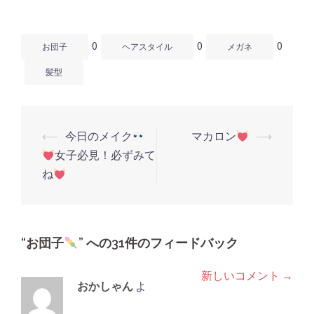
ン
だ
ン
ド
さ
ド
ウ
い
ウ
で
(新
で
開
し
開
0
0
0
き
い
き
お団子
ヘアスタイル
メガネ
ま
ウ
ま
す)
ィ
す)
ン
髪型
ド
ウ
で
開
き
ま
す)
⟵
今日のメイク
マカロン
⟶
投
女子必見！必ずみて
稿
ね
ナ
ビ
ゲ
“
お団子
” への31件のフィードバック
ー
シ
新しいコメント →
コ
おかしゃん
よ
ョ
メ
り:
ン