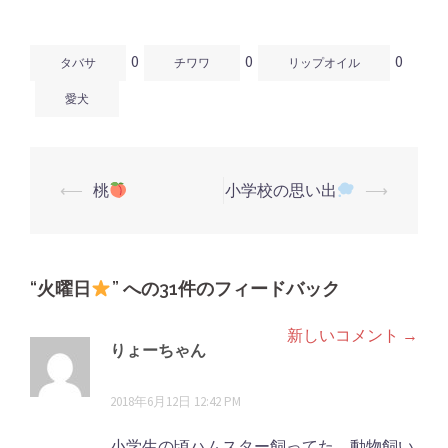
ン
だ
ン
ド
さ
ド
ウ
い
ウ
で
(新
で
開
し
開
0
0
0
き
い
き
タバサ
チワワ
リップオイル
ま
ウ
ま
す)
ィ
す)
ン
愛犬
ド
ウ
で
開
き
ま
す)
⟵
桃
小学校の思い出
⟶
投
稿
ナ
ビ
“
火曜日
” への31件のフィードバック
ゲ
新しいコメント →
コ
ー
りょーちゃん
シ
メ
より:
2018年6月12日 12:42 PM
ョ
ン
ン
小学生の頃ハムスター飼ってた。動物飼い