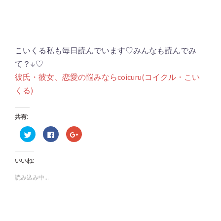
こいくる私も毎日読んでいます♡みんなも読んでみ
て？↓♡
彼氏・彼女、恋愛の悩みならcoicuru(コイクル・こい
くる)
共有:
ク
Facebook
ク
リ
で
リ
ッ
共
ッ
ク
有
ク
し
す
し
いいね:
て
る
て
Twitter
に
Google+
で
は
で
読み込み中...
共
ク
共
有
リ
有
(新
ッ
(新
し
ク
し
い
し
い
ウ
て
ウ
ィ
く
ィ