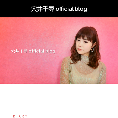
コ
穴井千尋 official blog
ン
テ
ン
ツ
へ
ス
キ
ッ
プ
DIARY