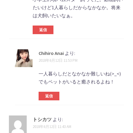
ト
たいけど1人暮らしだからなかなか。将来
ナ
は犬飼いたいなぁ。
ビ
返信
ゲ
ー
シ
Chihiro Anai
より:
2018年6月12日 11:53 PM
ョ
ン
一人暮らしだとなかなか難しいね(>_<)
でもペットがいると癒されるよね！
返信
トシカツ
より:
2018年6月12日 11:43 AM