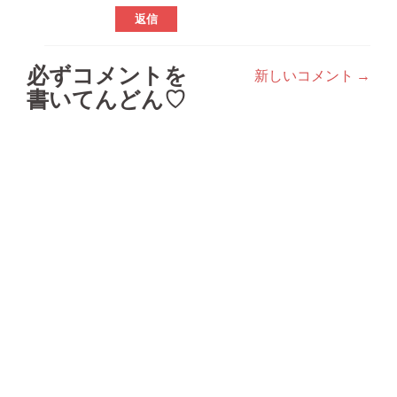
返信
必ずコメントを
新しいコメント →
コ
書いてんどん♡
メ
ン
ト
ナ
ビ
ゲ
ー
シ
ョ