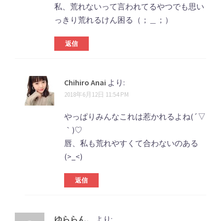
私、荒れないって言われてるやつでも思い
っきり荒れるけん困る（；＿；）
返信
Chihiro Anai
より:
2018年6月12日 11:54 PM
やっぱりみんなこれは惹かれるよね(´▽
｀)♡
唇、私も荒れやすくて合わないのある
(>_<)
返信
ゆららん。
より: