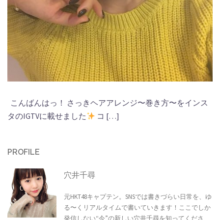
こんばんはっ！ さっきヘアアレンジ〜巻き方〜をインス
タのIGTVに載せました
コ […]
PROFILE
穴井千尋
元HKT48キャプテン。SNSでは書きづらい日常を、ゆ
る〜くリアルタイムで書いていきます！ここでしか
発信しない“今”の新しい穴井千尋を知ってくださ