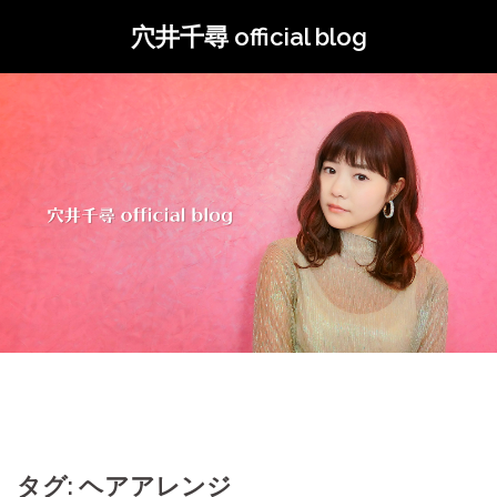
コ
穴井千尋 official blog
ン
テ
ン
ツ
へ
ス
キ
ッ
プ
タグ: ヘアアレンジ