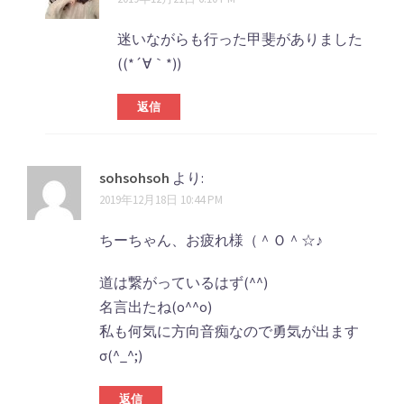
迷いながらも行った甲斐がありました
((*´∀｀*))
返信
sohsohsoh
より:
2019年12月18日 10:44 PM
ちーちゃん、お疲れ様（＾Ｏ＾☆♪
道は繋がっているはず(^^)
名言出たね(o^^o)
私も何気に方向音痴なので勇気が出ます
σ(^_^;)
返信