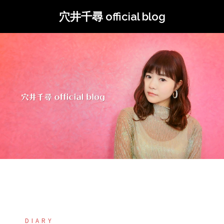
コ
穴井千尋 official blog
ン
テ
ン
ツ
へ
ス
キ
ッ
プ
DIARY