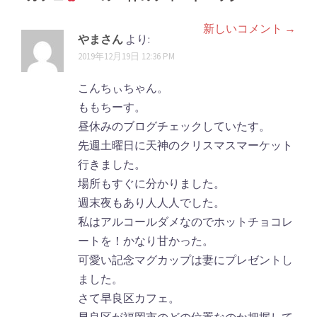
ー
新しいコメント →
コ
シ
やまさん
より:
メ
2019年12月19日 12:36 PM
ョ
ン
ン
こんちぃちゃん。
ト
ももちーす。
昼休みのブログチェックしていたす。
ナ
先週土曜日に天神のクリスマスマーケット
ビ
行きました。
ゲ
場所もすぐに分かりました。
週末夜もあり人人人でした。
ー
私はアルコールダメなのでホットチョコレ
シ
ートを！かなり甘かった。
ョ
可愛い記念マグカップは妻にプレゼントし
ました。
ン
さて早良区カフェ。