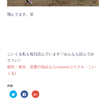
飛んでます。笑
こいくる私も毎日読んでいます♡みんなも読んでみ
て？↓♡
彼氏・彼女、恋愛の悩みならcoicuru(コイクル・こい
くる)
共有:
ク
Facebook
ク
リ
で
リ
ッ
共
ッ
ク
有
ク
し
す
し