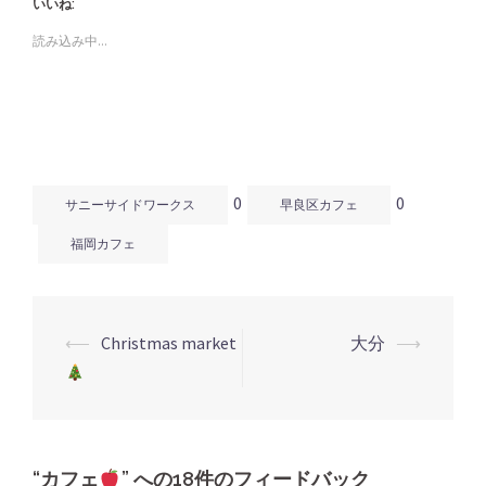
いいね:
て
る
て
Twitter
に
Google+
で
は
で
読み込み中...
共
ク
共
有
リ
有
(新
ッ
(新
し
ク
し
い
し
い
ウ
て
ウ
ィ
く
ィ
ン
だ
ン
ド
さ
ド
ウ
い
ウ
で
(新
で
開
し
開
0
0
き
い
き
サニーサイドワークス
早良区カフェ
ま
ウ
ま
す)
ィ
す)
ン
福岡カフェ
ド
ウ
で
開
き
ま
す)
⟵
Christmas market
大分
⟶
投
稿
ナ
ビ
ゲ
“
カフェ
” への18件のフィードバック