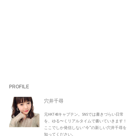
シ
ョ
ン
PROFILE
穴井千尋
元HKT48キャプテン。SNSでは書きづらい日常
を、ゆる〜くリアルタイムで書いていきます！
ここでしか発信しない“今”の新しい穴井千尋を
知ってください。