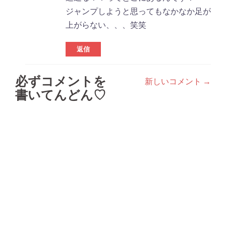
ジャンプしようと思ってもなかなか足が
上がらない、、、笑笑
返信
必ずコメントを
新しいコメント →
コ
書いてんどん♡
メ
ン
ト
ナ
ビ
ゲ
ー