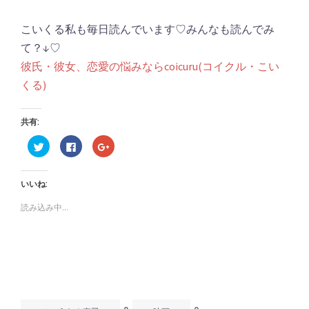
こいくる私も毎日読んでいます♡みんなも読んでみ
て？↓♡
彼氏・彼女、恋愛の悩みならcoicuru(コイクル・こい
くる)
共有:
ク
Facebook
ク
リ
で
リ
ッ
共
ッ
ク
有
ク
し
す
し
いいね:
て
る
て
Twitter
に
Google+
で
は
で
読み込み中...
共
ク
共
有
リ
有
(新
ッ
(新
し
ク
し
い
し
い
ウ
て
ウ
ィ
く
ィ
ン
だ
ン
ド
さ
ド
ウ
い
ウ
で
(新
で
開
し
開