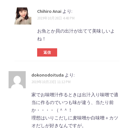
ビ
Chihiro Anai
より:
ゲ
2019年10月28日 4:48 PM
ー
お魚とか貝の出汁が出てて美味しいよ
シ
ね！
ョ
ン
返信
dokonodoituda
より:
2019年10月23日 11:12 PM
家でお味噌汁作るときは出汁入り味噌で適
当に作るのでいつも味が違う、当たり前
か・・・・（＾＾！
理想はいりこだしに麦味噌か白味噌＋カツ
オだしが好きなんですが。