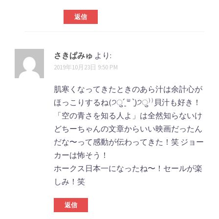
返信
さきぱみゅ
より:
2019年10月23日 9:50 PM
肌寒くなってきたときのあら汁は余計心が
ほっこりするね(੭ु´͈ ᐜ `͈)੭ु⁾⁾貝汁も好き！
「空の青さを知る人よ」は全然知らないけ
どちーちゃんの文章からいい映画だったん
だな〜って感動が伝わってきた！笑 ジョー
カーは怖そう！
ホークス日本一になったね〜！セールが楽
しみ！笑
返信