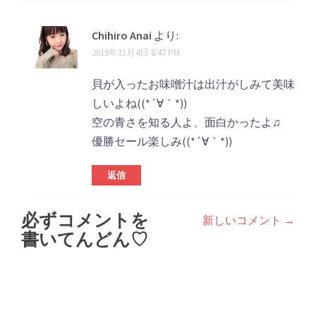
Chihiro Anai
より:
2019年11月4日 8:47 PM
貝が入ったお味噌汁は出汁がしみて美味
しいよね((*´∀｀*))
空の青さを知る人よ、面白かったよ♫
優勝セール楽しみ((*´∀｀*))
返信
必ずコメントを
新しいコメント →
コ
書いてんどん♡
メ
ン
ト