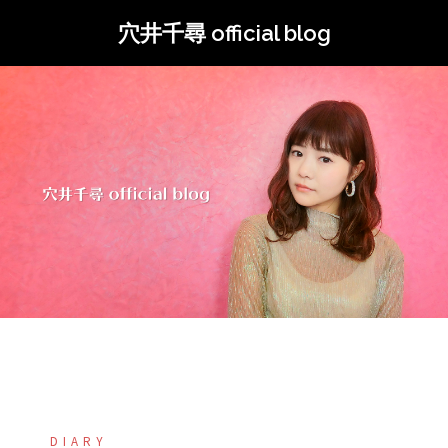
コ
穴井千尋 official blog
ン
テ
ン
ツ
へ
ス
キ
ッ
プ
DIARY