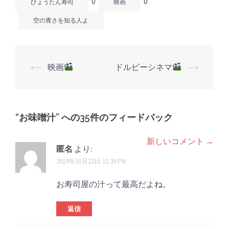
0
0
き
い
き
ひょうたん寿司
映画
ま
ウ
ま
す)
ィ
す)
ン
空の青さを知る人よ
ド
ウ
で
開
き
ま
す)
⟵
映画
ドルビーシネマ
⟶
投
稿
ナ
ビ
“
お味噌汁
” への35件のフィードバック
ゲ
新しいコメント →
コ
ー
匿名
より:
シ
メ
2019年10月23日 11:39 PM
ョ
ン
お寿司屋の汁って最高だよね。
ン
ト
返信
ナ