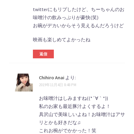
twitterにもリプしたけど、ちーちゃんのお
味噌汁の飲みっぷりが豪快(笑)
お碗がデカいからそう見えるんだろうけど
映画も楽しめてよかったね
返信
Chihiro Anai
より:
2019年11月4日 8:48 PM
お味噌汁はしみますね((*´∀｀*))
私のお家も最近豚汁よくするよ！
具沢山で美味しいよね！お味噌汁はアサ
リとかも好きだな♫
これお椀がでかかった！笑