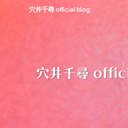
コ
穴井千尋 official blog
ン
テ
ン
ツ
へ
ス
キ
ッ
プ