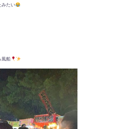
たみたい
る風船