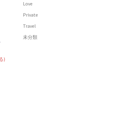
Love
Private
Travel
未分類
？
る)