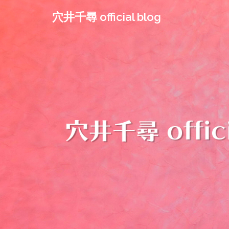
コ
穴井千尋 official blog
ン
テ
ン
ツ
へ
ス
キ
ッ
プ