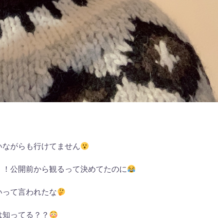
いながらも行けてません
、！公開前から観るって決めてたのに
いって言われたな
は知ってる？？