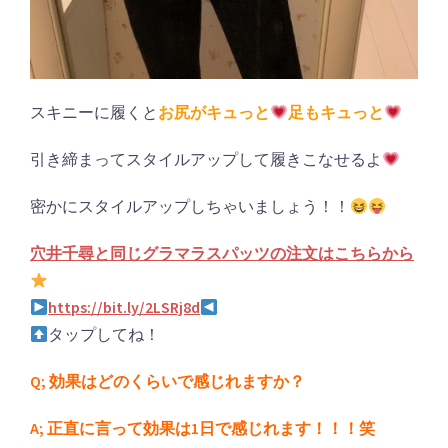
スキニーに履くと
お尻が
キュっと
足もキュっと
引き締まってスタイルアップして履きこなせるよ
密かにスタイルアップしちゃいましょう！！
穴井千尋と同じグラマラスパッツの注文はこちらから
https://bit.ly/2LSRj8d
タップしてね！
Q; 効果はどのくらいで感じれますか？
A; 正直に言って効果は1日で感じれます！！！笑