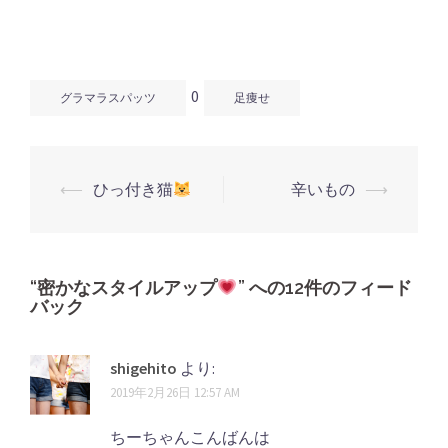
ウ
て
ウ
ィ
く
ィ
ン
だ
ン
ド
さ
ド
ウ
い
ウ
で
(新
で
開
し
開
0
き
い
き
グラマラスパッツ
足痩せ
ま
ウ
ま
す)
ィ
す)
ン
ド
ウ
で
開
⟵
ひっ付き猫
辛いもの
⟶
き
投
ま
す)
稿
ナ
ビ
“
密かなスタイルアップ
” への12件のフィード
バック
ゲ
ー
shigehito
より:
シ
2019年2月26日 12:57 AM
ョ
ン
ちーちゃんこんばんは