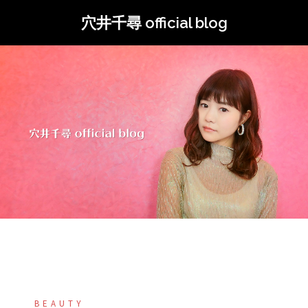
コ
穴井千尋 official blog
ン
テ
ン
ツ
へ
ス
キ
ッ
プ
BEAUTY