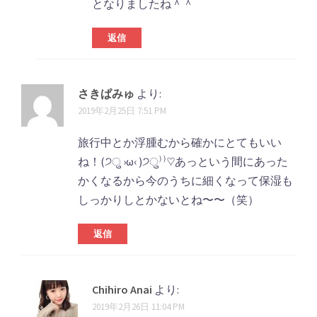
となりましたね＾＾
返信
さきぱみゅ
より:
2019年2月25日 7:51 PM
旅行中とか浮腫むから確かにとてもいい
ね！(੭ु ›ω‹ )੭ु⁾⁾♡あっという間にあった
かくなるから今のうちに細くなって保湿も
しっかりしとかないとね〜〜（笑）
返信
Chihiro Anai
より:
2019年2月26日 11:04 PM