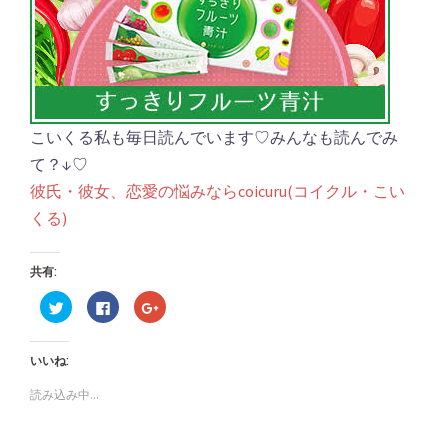
こいくる私も毎日読んでいます♡みんなも読んでみ
て？↓♡
彼氏・彼女、恋愛の悩みならcoicuru(コイクル・こい
くる)
共有:
ク
Facebook
ク
リ
で
リ
ッ
共
ッ
ク
有
ク
し
す
し
いいね:
て
る
て
Twitter
に
Google+
で
は
で
読み込み中...
共
ク
共
有
リ
有
(新
ッ
(新
し
ク
し
い
し
い