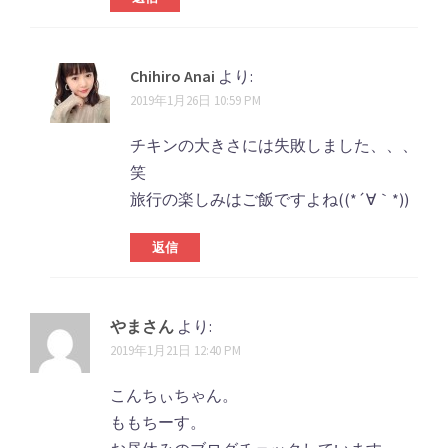
ョ
ン
Chihiro Anai
より:
2019年1月26日 10:59 PM
チキンの大きさには失敗しました、、、
笑
旅行の楽しみはご飯ですよね((*´∀｀*))
返信
やまさん
より:
2019年1月21日 12:40 PM
こんちぃちゃん。
ももちーす。