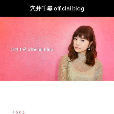
コ
穴井千尋 official blog
ン
テ
ン
ツ
へ
ス
キ
ッ
プ
FOOD