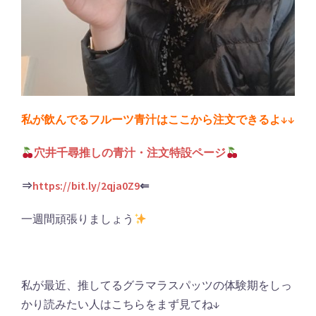
私が飲んでるフルーツ青汁はここから注文できるよ↓↓
穴井千尋推しの青汁・注文特設ページ
⇒
https://bit.ly/2qja0Z9
⇐
一週間頑張りましょう
私が最近、推してるグラマラスパッツの体験期をしっ
かり読みたい人はこちらをまず見てね↓