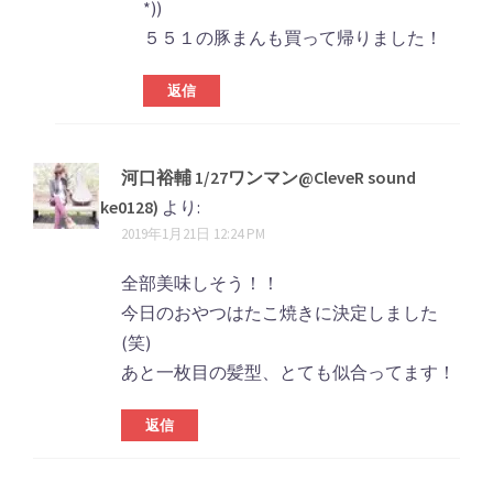
*))
５５１の豚まんも買って帰りました！
返信
河口裕輔 1/27ワンマン@CleveR sound
(@Yu_suke0128)
より:
2019年1月21日 12:24 PM
全部美味しそう！！
今日のおやつはたこ焼きに決定しました
(笑)
あと一枚目の髪型、とても似合ってます！
返信