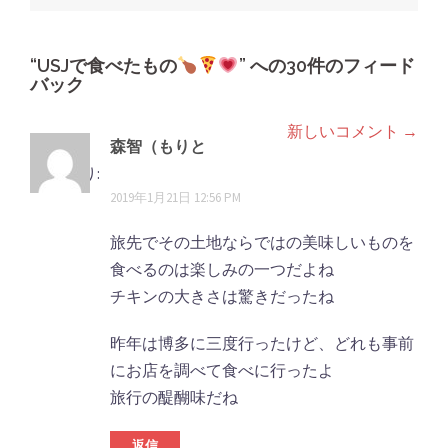
稿
ナ
ビ
“
USJで食べたもの
” への30件のフィード
バック
ゲ
ー
新しいコメント →
コ
森智（もりと
シ
メ
も）
より:
ョ
2019年1月21日 12:56 PM
ン
ン
ト
旅先でその土地ならではの美味しいものを
食べるのは楽しみの一つだよね
ナ
チキンの大きさは驚きだったね
ビ
昨年は博多に三度行ったけど、どれも事前
ゲ
にお店を調べて食べに行ったよ
ー
旅行の醍醐味だね
シ
返信