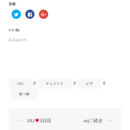
共有:
ク
Facebook
ク
リ
で
リ
ッ
共
ッ
ク
有
ク
し
す
し
いいね:
て
る
て
Twitter
に
Google+
で
は
で
読み込み中...
共
ク
共
有
リ
有
(新
ッ
(新
し
ク
し
い
し
い
ウ
て
ウ
ィ
く
ィ
ン
だ
ン
ド
さ
ド
ウ
い
ウ
で
(新
で
開
し
開
0
0
0
き
い
き
USJ
チュリトス
ピザ
ま
ウ
ま
す)
ィ
す)
ン
食べ物
ド
ウ
で
開
き
ま
す)
⟵
USJ
2日目
usj♡続き
⟶
投