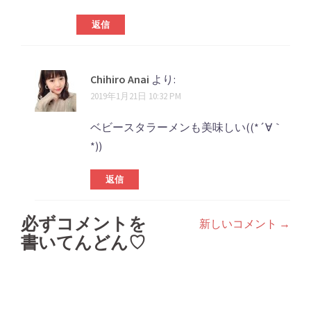
返信
Chihiro Anai
より:
2019年1月21日 10:32 PM
ベビースタラーメンも美味しい((*´∀｀
*))
返信
必ずコメントを
新しいコメント →
コ
書いてんどん♡
メ
ン
ト