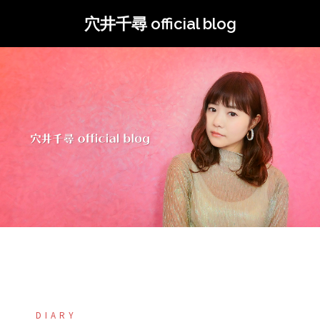
コ
穴井千尋 official blog
ン
テ
ン
ツ
へ
ス
キ
ッ
プ
DIARY