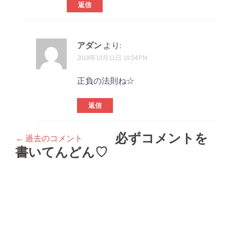
返信
アダン
より:
2018年10月11日 10:54 PM
正負の法則ね☆
返信
必ずコメントを
← 過去のコメント
コ
書いてんどん♡
メ
ン
ト
ナ