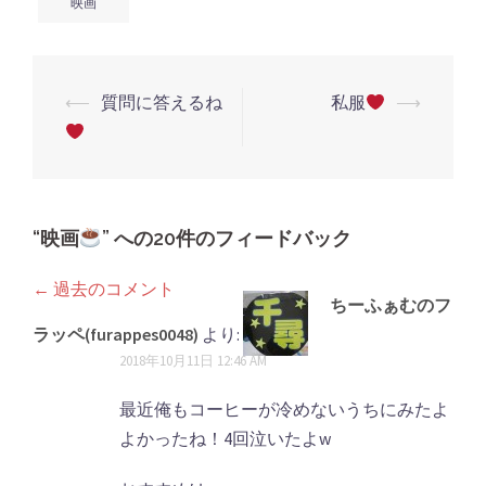
ン
映画
ド
ウ
で
開
き
ま
す)
⟵
質問に答えるね
私服
⟶
投
稿
ナ
ビ
ゲ
“
映画
” への20件のフィードバック
ー
← 過去のコメント
コ
シ
ちーふぁむのフ
メ
ラッペ(furappes0048)
より:
ョ
2018年10月11日 12:46 AM
ン
ン
ト
最近俺もコーヒーが冷めないうちにみたよ
よかったね！4回泣いたよw
ナ