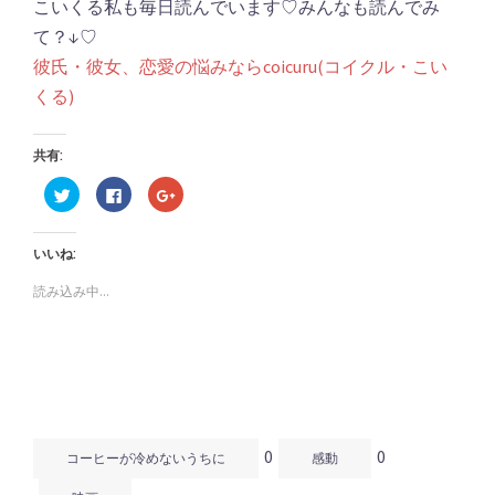
こいくる私も毎日読んでいます♡みんなも読んでみ
て？↓♡
彼氏・彼女、恋愛の悩みならcoicuru(コイクル・こい
くる)
共有:
ク
Facebook
ク
リ
で
リ
ッ
共
ッ
ク
有
ク
し
す
し
いいね:
て
る
て
Twitter
に
Google+
で
は
で
読み込み中...
共
ク
共
有
リ
有
(新
ッ
(新
し
ク
し
い
し
い
ウ
て
ウ
ィ
く
ィ
ン
だ
ン
ド
さ
ド
ウ
い
ウ
で
(新
で
開
し
開
0
0
き
い
き
コーヒーが冷めないうちに
感動
ま
ウ
ま
す)
ィ
す)