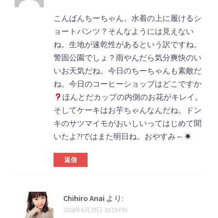
メ
ョ
ン
ン
こんばんちーちゃん。水着の上に履けるシ
ト
ョートパンツ？そんなようには見えない
ね。生地が速乾性があるという訳ですね。
ナ
警固公園でしょ？雨やんだら気分爽快のい
ビ
いお天気だね。今日のちーちゃんも素敵だ
ゲ
ね。今日のコーヒーショップはどこですか
ほんとだカップの内側のお花がキレイ。
ー
そしてケーキはお芋ちゃんなんだね。ドン
シ
キのサツマイモがおいしいってはじめて聞
ョ
いたよ?!ではまた明日ね。おやすみ～
ン
返信
Chihiro Anai
より:
2018年6月29日 10:19 PM