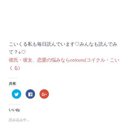
こいくる私も毎日読んでいます♡みんなも読んでみ
て？↓♡
彼氏・彼女、恋愛の悩みならcoicuru(コイクル・こい
くる)
共有:
ク
Facebook
ク
リ
で
リ
ッ
共
ッ
ク
有
ク
し
す
し
いいね:
て
る
て
Twitter
に
Google+
で
は
で
読み込み中...
共
ク
共
有
リ
有
(新
ッ
(新
し
ク
し