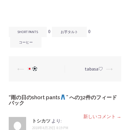
い
し
い
ウ
て
ウ
ィ
く
ィ
ン
だ
ン
ド
さ
ド
ウ
い
ウ
で
(新
で
開
し
開
0
0
き
い
き
SHORT PANTS
お芋タルト
ま
ウ
ま
す)
ィ
す)
ン
コーヒー
ド
ウ
で
開
き
ま
す)
⟵
tabasa♡
⟶
投
稿
ナ
ビ
“
雨の日のshort pants
” への32件のフィード
バック
ゲ
ー
新しいコメント →
コ
トシカツ
より:
シ
2018年6月29日 8:19 PM