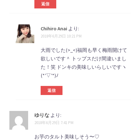
返信
Chihiro Anai
より:
2018年6月29日 10:21 PM
大雨でした(>_<)福岡も早く梅雨開けて
欲しいです＾ トップスだけ間違いまし
た！笑 ドンキの美味しいらしいですヽ
(*'▽'*)ﾉ
返信
ゆりな
より:
2018年6月29日 7:41 PM
お芋のタルト美味しそう〜♡