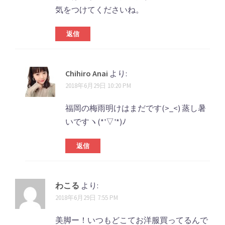
気をつけてくださいね。
返信
Chihiro Anai
より:
2018年6月29日 10:20 PM
福岡の梅雨明けはまだです(>_<) 蒸し暑
いですヽ(*'▽'*)ﾉ
返信
わこる
より:
2018年6月29日 7:55 PM
美脚ー！いつもどこてお洋服買ってるんで