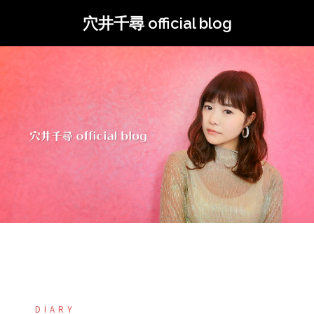
コ
穴井千尋 official blog
ン
テ
ン
ツ
へ
ス
キ
ッ
プ
DIARY