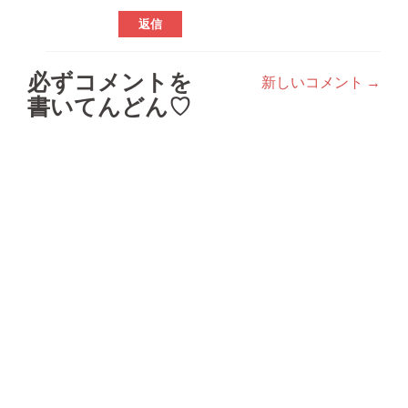
返信
必ずコメントを
新しいコメント →
コ
書いてんどん♡
メ
ン
ト
ナ
ビ
ゲ
ー
シ
ョ