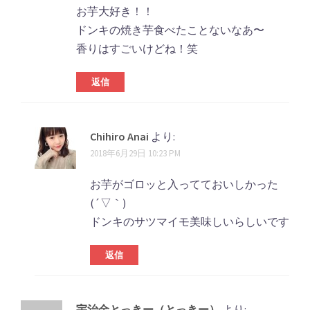
お芋大好き！！
ドンキの焼き芋食べたことないなあ〜
香りはすごいけどね！笑
返信
Chihiro Anai
より:
2018年6月29日 10:23 PM
お芋がゴロッと入ってておいしかった
(´▽｀)
ドンキのサツマイモ美味しいらしいです
返信
宇治金とっきー（とっきー）
より: