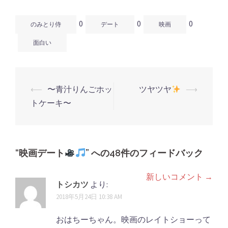
ウ
い
ウ
で
(新
で
開
し
開
0
0
0
き
い
き
のみとり侍
デート
映画
ま
ウ
ま
す)
ィ
す)
ン
面白い
ド
ウ
で
開
き
ま
す)
⟵
〜青汁りんごホッ
ツヤツヤ
⟶
投
トケーキ〜
稿
ナ
ビ
ゲ
“
映画デート
” への48件のフィードバック
ー
新しいコメント →
コ
シ
トシカツ
より:
メ
2018年5月24日 10:38 AM
ョ
ン
ン
おはちーちゃん。映画のレイトショーって