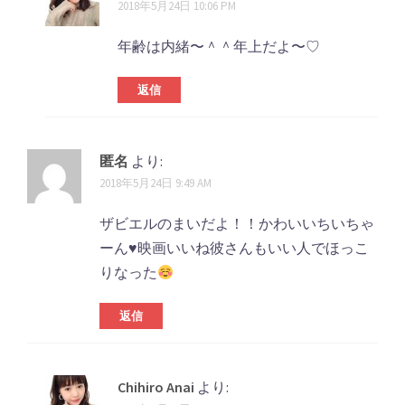
2018年5月24日 10:06 PM
年齢は内緒〜＾＾年上だよ〜♡
返信
匿名
より:
2018年5月24日 9:49 AM
ザビエルのまいだよ！！かわいいちいちゃ
ーん
♥️
映画いいね彼さんもいい人でほっこ
りなった
返信
Chihiro Anai
より: