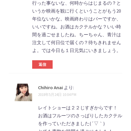
ト
行った事ないな、何時からはじまるの？と
いうか映画を観に行くということがもう20
ナ
年位ないかな。映画終わりはバーですか、
ビ
いいですね。お酒はカクテルかな？いい時
ゲ
間を過ごせましたね。ちーちゃん、青汁は
注文して何日位で届くの？待ちきれません
ー
よ。では今日も１日元気にいきましょう。
シ
ョ
返信
ン
Chihiro Anai
より:
2018年5月24日 10:04 PM
レイトショーは２２じすぎからです！
お酒はフルーツのさっぱりしたカクテル
を作っていただきました(´▽｀)