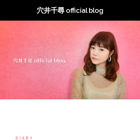
コ
穴井千尋 official blog
ン
テ
ン
ツ
へ
ス
キ
ッ
プ
DIARY