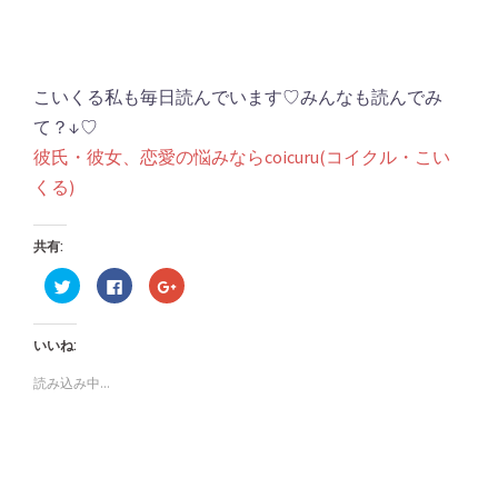
こいくる私も毎日読んでいます♡みんなも読んでみ
て？↓♡
彼氏・彼女、恋愛の悩みならcoicuru(コイクル・こい
くる)
共有:
ク
Facebook
ク
リ
で
リ
ッ
共
ッ
ク
有
ク
し
す
し
いいね:
て
る
て
Twitter
に
Google+
で
は
で
読み込み中...
共
ク
共
有
リ
有
(新
ッ
(新
し
ク
し
い
し
い
ウ
て
ウ
ィ
く
ィ
ン
だ
ン
ド
さ
ド