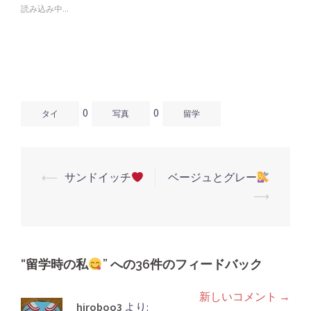
で
は
で
読み込み中...
共
ク
共
有
リ
有
(新
ッ
(新
し
ク
し
い
し
い
ウ
て
ウ
ィ
く
ィ
ン
だ
ン
ド
さ
ド
ウ
い
ウ
で
(新
で
開
し
開
0
0
き
い
き
タイ
写真
留学
ま
ウ
ま
す)
ィ
す)
ン
ド
ウ
で
開
⟵
サンドイッチ
ベージュとグレー
き
投
ま
⟶
す)
稿
ナ
ビ
ゲ
“
留学時の私
” への36件のフィードバック
ー
新しいコメント →
コ
シ
hiroboo3
より: