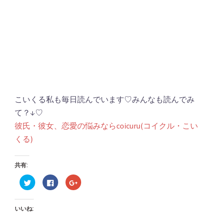
こいくる私も毎日読んでいます♡みんなも読んでみ
て？↓♡
彼氏・彼女、恋愛の悩みならcoicuru(コイクル・こい
くる)
共有:
ク
Facebook
ク
リ
で
リ
ッ
共
ッ
ク
有
ク
し
す
し
いいね:
て
る
て
Twitter
に
Google+