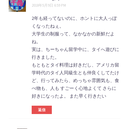
メ
2018年5月9日 6:59 PM
ョ
ン
ン
2年も経ってないのに、ホントに大人っぽ
ト
くなったねぇ。
大学生の制服って、なかなかの新鮮だよ
ナ
ね。
ビ
実は、ちーちゃん留学中に、タイへ遊びに
ゲ
行きました。
もともとタイ料理は好きだし、アメリカ留
ー
学時代のタイ人同級生とも仲良くしてたけ
シ
ど、行ってみたら、めっちゃ雰囲気も、食
ョ
べ物も、人も すごーく心地よくて さらに
好きになったよ。 また早く行きたい
ン
返信