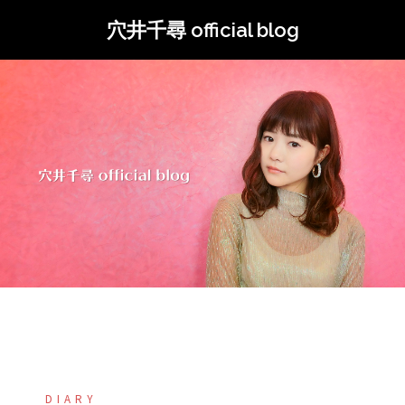
コ
穴井千尋 official blog
ン
テ
ン
ツ
へ
ス
キ
ッ
プ
DIARY