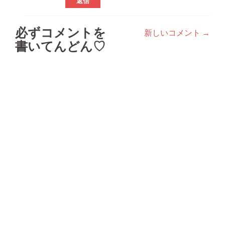
返信
必ずコメントを
新しいコメント →
コ
書いてんどん♡
メ
ン
ト
ナ
ビ
ゲ
ー
シ
ョ
ン