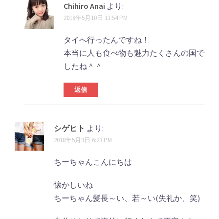
Chihiro Anai
より:
2018年5月10日 11:54 PM
タイへ行ったんですね！
本当に人も食べ物も魅力たくさんの国で
したね＾＾
返信
シゲヒト
より:
2018年5月9日 6:23 PM
ちーちゃんこんにちは
懐かしいね
ちーちゃん髪長～い、若～い(失礼か、笑)