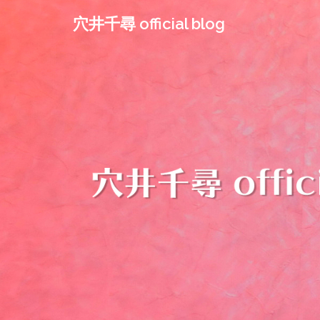
コ
穴井千尋 official blog
ン
テ
ン
ツ
へ
ス
キ
ッ
プ