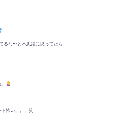
きてるな〜と不思議に思ってたら
ね。
ント怖い。。。笑