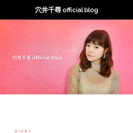
コ
穴井千尋 official blog
ン
テ
ン
ツ
へ
ス
キ
ッ
プ
DIARY