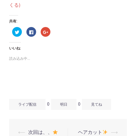
くる)
共有:
ク
Facebook
ク
リ
で
リ
ッ
共
ッ
ク
有
ク
し
す
し
いいね:
て
る
て
Twitter
に
Google+
で
は
で
読み込み中...
共
ク
共
有
リ
有
(新
ッ
(新
し
ク
し
い
し
い
ウ
て
ウ
ィ
く
ィ
ン
だ
ン
ド
さ
ド
ウ
い
ウ
で
(新
で
開
し
開
0
0
き
い
き
ライブ配信
明日
見てね
ま
ウ
ま
す)
ィ
す)
ン
ド
ウ
で
開
⟵
次回は、、
ヘアカット
⟶
き
投