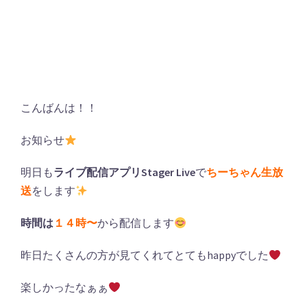
こんばんは！！
お知らせ
明日も
ライブ配信アプリStager Live
で
ちーちゃん生放
送
をします
時間は
１４時〜
から配信します
昨日たくさんの方が見てくれてとてもhappyでした
楽しかったなぁぁ