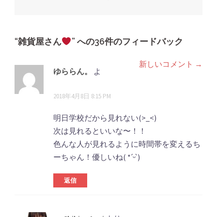
ま
す)
稿
ナ
ビ
“
雑貨屋さん
” への36件のフィードバック
ゲ
新しいコメント →
コ
ー
ゆららん。
よ
シ
メ
り:
2018年4月8日 8:15 PM
ョ
ン
ン
ト
明日学校だから見れない(>_<)
次は見れるといいな〜！！
ナ
色んな人が見れるように時間帯を変えるち
ビ
ーちゃん！優しいね( *ˊᵕˋ)
ゲ
返信
ー
シ