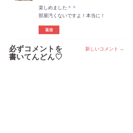
楽しめました＾＾
部屋汚くないですよ！本当に！
返信
必ずコメントを
新しいコメント →
コ
書いてんどん♡
メ
ン
ト
ナ
ビ
ゲ
ー