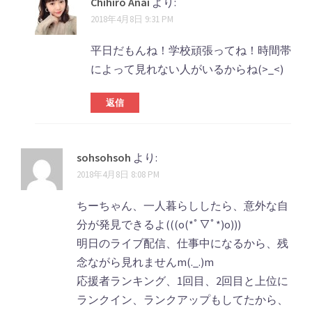
Chihiro Anai
より:
ョ
2018年4月8日 9:31 PM
ン
平日だもんね！学校頑張ってね！時間帯
によって見れない人がいるからね(>_<)
返信
sohsohsoh
より:
2018年4月8日 8:08 PM
ちーちゃん、一人暮らししたら、意外な自
分が発見できるよ(((o(*ﾟ▽ﾟ*)o)))
明日のライブ配信、仕事中になるから、残
念ながら見れませんm(._.)m
応援者ランキング、1回目、2回目と上位に
ランクイン、ランクアップもしてたから、