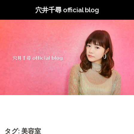
コ
穴井千尋 official blog
ン
テ
ン
ツ
へ
ス
キ
ッ
プ
タグ: 美容室