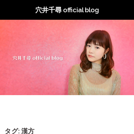
コ
穴井千尋 official blog
ン
テ
ン
ツ
へ
ス
キ
ッ
プ
タグ: 漢方