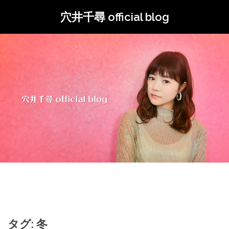
コ
穴井千尋 official blog
ン
テ
ン
ツ
へ
ス
キ
ッ
プ
タグ: 冬