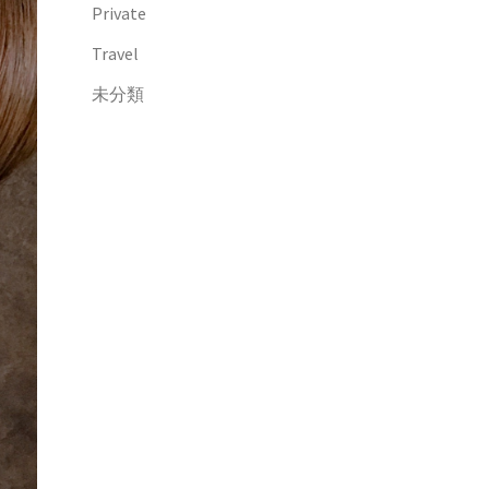
Private
Travel
未分類