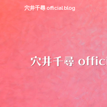
コ
穴井千尋 official blog
ン
テ
ン
ツ
へ
ス
キ
ッ
プ