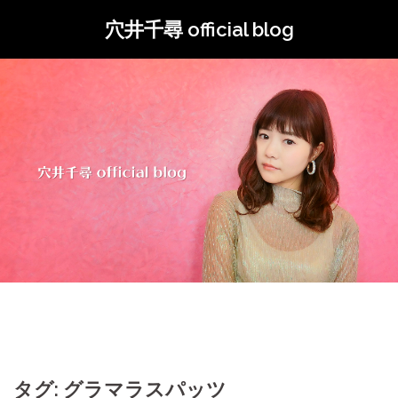
コ
穴井千尋 official blog
ン
テ
ン
ツ
へ
ス
キ
ッ
プ
タグ: グラマラスパッツ