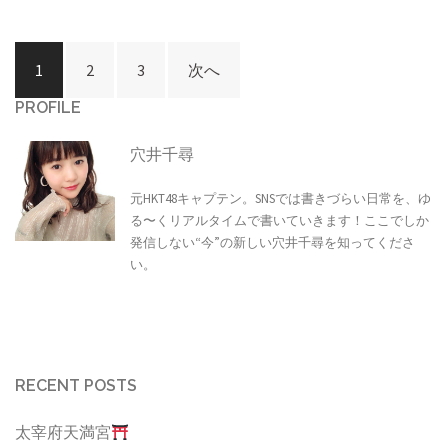
投
1
2
3
次へ
稿
PROFILE
ナ
ビ
穴井千尋
ゲ
元HKT48キャプテン。SNSでは書きづらい日常を、ゆ
ー
る〜くリアルタイムで書いていきます！ここでしか
シ
発信しない“今”の新しい穴井千尋を知ってくださ
い。
ョ
ン
RECENT POSTS
太宰府天満宮