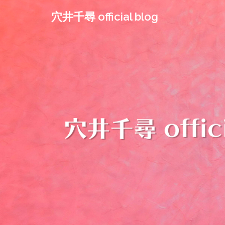
コ
穴井千尋 official blog
ン
テ
ン
ツ
へ
ス
キ
ッ
プ