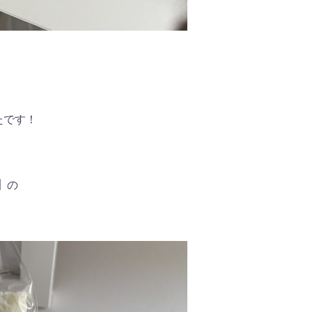
たです！
Y】
の