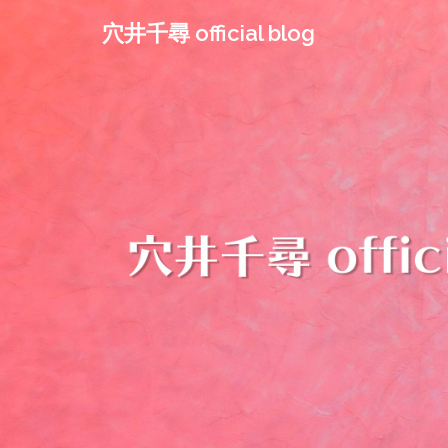
コ
穴井千尋 official blog
ン
テ
ン
ツ
へ
ス
キ
ッ
プ