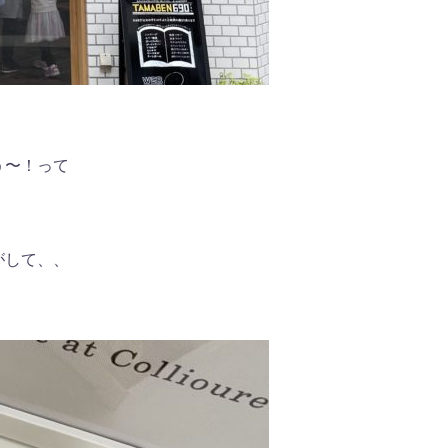
う〜！って
がして、、