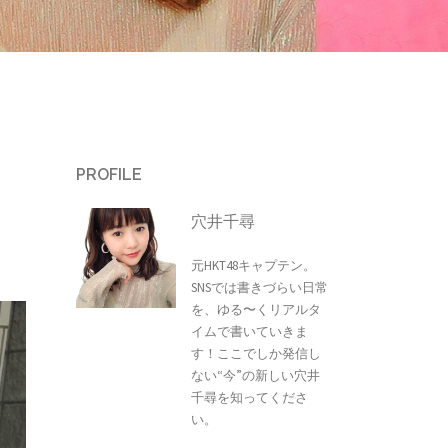
PROFILE
穴井千尋
元HKT48キャプテン。
SNSでは書きづらい日常
を、ゆる〜くリアルタ
イムで書いていきま
す！ここでしか発信し
ない“今”の新しい穴井
千尋を知ってくださ
い。