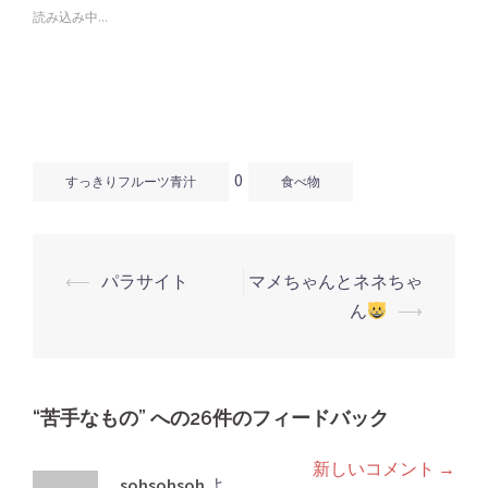
で
は
で
読み込み中...
共
ク
共
有
リ
有
(新
ッ
(新
し
ク
し
い
し
い
ウ
て
ウ
ィ
く
ィ
ン
だ
ン
ド
さ
ド
ウ
い
ウ
で
(新
で
開
し
開
0
き
い
き
すっきりフルーツ青汁
食べ物
ま
ウ
ま
す)
ィ
す)
ン
ド
ウ
で
開
⟵
パラサイト
マメちゃんとネネちゃ
き
投
ま
ん
⟶
す)
稿
ナ
ビ
“
苦手なもの
ゲ
” への26件のフィードバック
ー
新しいコメント →
コ
sohsohsoh
よ