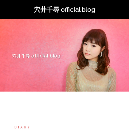
コ
穴井千尋 official blog
ン
テ
ン
ツ
へ
ス
キ
ッ
プ
DIARY