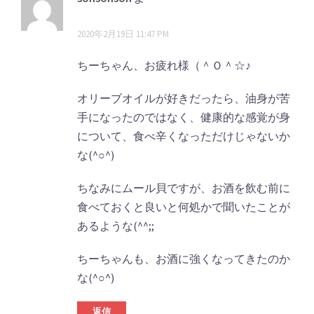
シ
メ
り:
ョ
2020年2月19日 11:47 PM
ン
ン
ト
ちーちゃん、お疲れ様（＾Ｏ＾☆♪
ナ
オリーブオイルが好きだったら、油身が苦
ビ
手になったのではなく、健康的な感覚が身
について、食べ辛くなっただけじゃないか
ゲ
な(^○^)
ー
シ
ちなみにムール貝ですが、お酒を飲む前に
食べておくと良いと何処かで聞いたことが
ョ
あるような(^^;;
ン
ちーちゃんも、お酒に強くなってきたのか
な(^○^)
返信