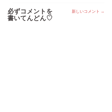
必ずコメントを
新しいコメント →
コ
書いてんどん♡
メ
ン
ト
ナ
ビ
ゲ
ー
シ
ョ
ン