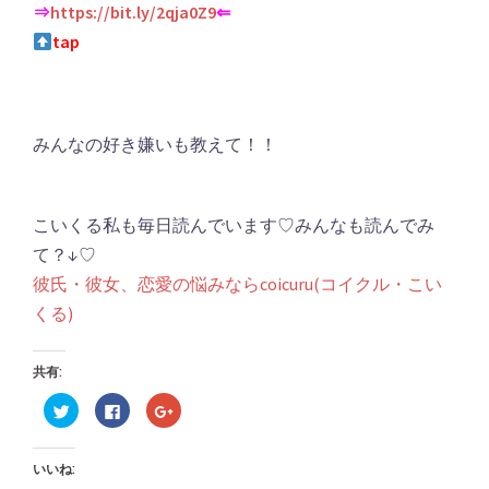
⇒
https://bit.ly/2qja0Z9
⇐
tap
みんなの好き嫌いも教えて！！
こいくる私も毎日読んでいます♡みんなも読んでみ
て？↓♡
彼氏・彼女、恋愛の悩みならcoicuru(コイクル・こい
くる)
共有:
ク
Facebook
ク
リ
で
リ
ッ
共
ッ
ク
有
ク
し
す
し
いいね:
て
る
て
Twitter
に
Google+