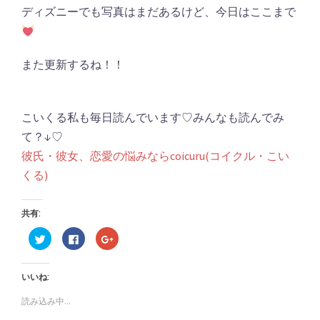
ディズニーでも写真はまだあるけど、今日はここまで
また更新するね！！
こいくる私も毎日読んでいます♡みんなも読んでみ
て？↓♡
彼氏・彼女、恋愛の悩みならcoicuru(コイクル・こい
くる)
共有:
ク
Facebook
ク
リ
で
リ
ッ
共
ッ
ク
有
ク
し
す
し
いいね:
て
る
て
Twitter
に
Google+
で
は
で
読み込み中...
共
ク
共
有
リ
有