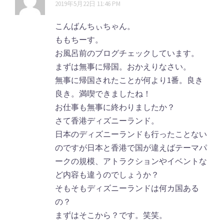
メ
2019年5月22日 11:46 PM
ョ
ン
ン
こんばんちぃちゃん。
ト
ももちーす。
お風呂前のブログチェックしています。
ナ
まずは無事に帰国。おかえりなさい。
ビ
無事に帰国されたことが何より1番。良き
ゲ
良き。満喫できましたね！
お仕事も無事に終わりましたか？
ー
さて香港ディズニーランド。
シ
日本のディズニーランドも行ったことない
ョ
のですが日本と香港で国が違えばテーマパ
ークの規模、アトラクションやイベントな
ン
ど内容も違うのでしょうか？
そもそもディズニーランドは何カ国ある
の？
まずはそこから？です。笑笑。