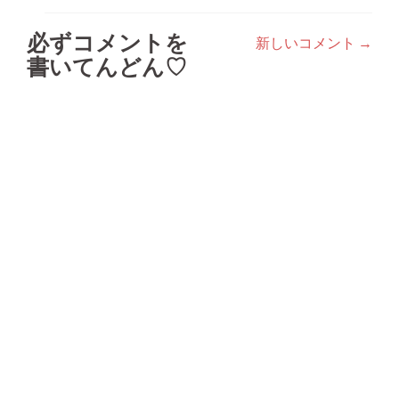
必ずコメントを
新しいコメント →
コ
書いてんどん♡
メ
ン
ト
ナ
ビ
ゲ
ー
シ
ョ
ン