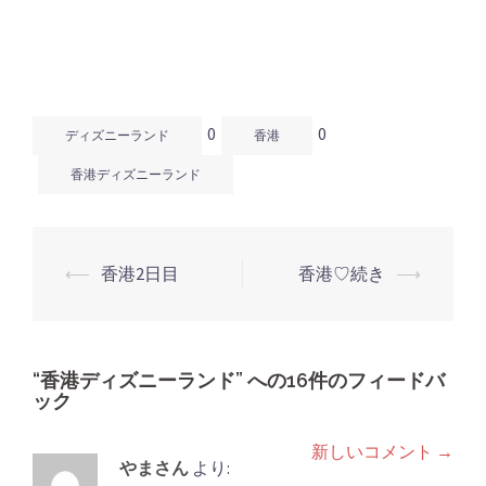
(新
ッ
(新
し
ク
し
い
し
い
ウ
て
ウ
ィ
く
ィ
ン
だ
ン
ド
さ
ド
ウ
い
ウ
で
(新
で
開
し
開
0
0
き
い
き
ディズニーランド
香港
ま
ウ
ま
す)
ィ
す)
ン
香港ディズニーランド
ド
ウ
で
開
き
ま
す)
⟵
香港2日目
香港♡続き
⟶
投
稿
ナ
ビ
“
香港ディズニーランド
” への16件のフィードバ
ック
ゲ
ー
新しいコメント →
コ
やまさん
より:
シ