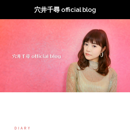
コ
穴井千尋 official blog
ン
テ
ン
ツ
へ
ス
キ
ッ
プ
DIARY