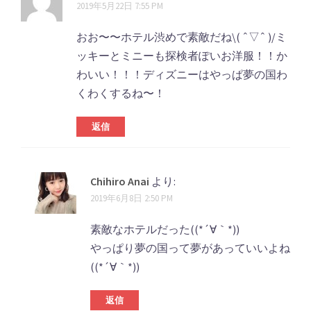
2019年5月22日 7:55 PM
おお〜〜ホテル渋めで素敵だね\( ˆ▽ˆ )/ミ
ッキーとミニーも探検者ぽいお洋服！！か
わいい！！！ディズニーはやっぱ夢の国わ
くわくするね〜！
返信
Chihiro Anai
より:
2019年6月8日 2:50 PM
素敵なホテルだった((*´∀｀*))
やっぱり夢の国って夢があっていいよね
((*´∀｀*))
返信