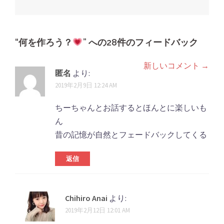
稿
ナ
ビ
ゲ
“
何を作ろう？
” への28件のフィードバック
ー
新しいコメント →
コ
シ
匿名
より:
メ
2019年2月9日 12:24 AM
ョ
ン
ン
ちーちゃんとお話するとほんとに楽しいも
ト
ん
昔の記憶が自然とフェードバックしてくる
ナ
ビ
返信
ゲ
ー
Chihiro Anai
より:
シ
2019年2月12日 12:01 AM