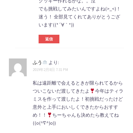
クッキー作れるかな。。泣
でも挑戦してみたいんですよね(>_<)！
迷う！ 全部見てくれてありがとうござ
います((*´∀｀*))
返信
ふう
より:
2019年2月8日 7:31 PM
私は遠距離で会えるときが限られてるから
ついこないだ渡してきたよ
今年はティラ
ミスを作って渡したよ！初挑戦だったけど
意外と上手においしくできたからおすす
め！！
ちーちゃんも決めたら教えてね
((o(^∇^)o))