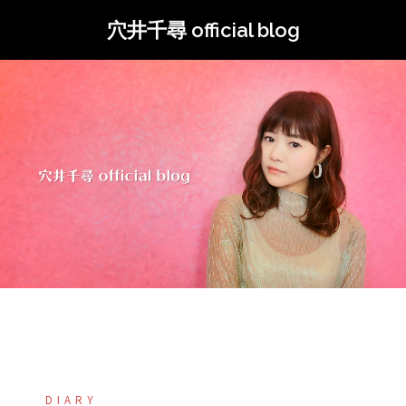
コ
穴井千尋 official blog
ン
テ
ン
ツ
へ
ス
キ
ッ
プ
DIARY