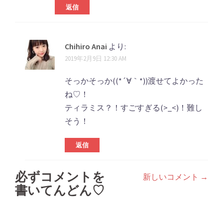
返信
Chihiro Anai
より:
2019年2月9日 12:30 AM
そっかそっか((*´∀｀*))渡せてよかった
ね♡！
ティラミス？！すごすぎる(>_<)！難し
そう！
返信
必ずコメントを
新しいコメント →
コ
書いてんどん♡
メ
ン