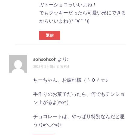
ガトーショコラいいよね！
でもクッキーだったら可愛い形にできる
からいいよね((*´∀｀*))
返信
sohsohsoh
より:
2019年2月8日 8:46 PM
ちーちゃん、お疲れ様（＾Ｏ＾☆♪
手作りのお菓子だったら、何でもテンショ
ン上がるよ)^o^(
チョコレートは、やっぱり特別なんだと思
う♪(๑ᴖ◡ᴖ๑)♪