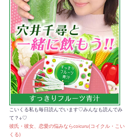
こいくる私も毎日読んでいます♡みんなも読んでみ
て？↓♡
彼氏・彼女、恋愛の悩みならcoicuru(コイクル・こい
くる)