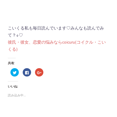
こいくる私も毎日読んでいます♡みんなも読んでみ
て？↓♡
彼氏・彼女、恋愛の悩みならcoicuru(コイクル・こい
くる)
共有:
ク
Facebook
ク
リ
で
リ
ッ
共
ッ
ク
有
ク
し
す
し
いいね:
て
る
て
Twitter
に
Google+
で
は
で
読み込み中...
共
ク
共
有
リ
有
(新
ッ
(新
し
ク
し
い
し
い
ウ
て
ウ
ィ
く
ィ