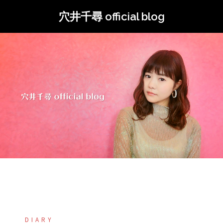
コ
穴井千尋 official blog
ン
テ
ン
ツ
へ
ス
キ
ッ
プ
DIARY