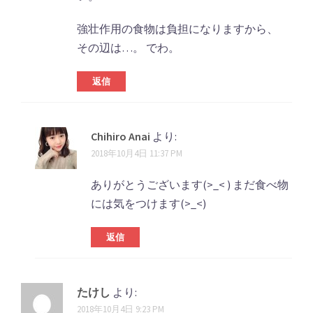
ナ
ビ
強壮作用の食物は負担になりますから、
その辺は…。 でわ。
ゲ
ー
返信
シ
ョ
Chihiro Anai
より:
ン
2018年10月4日 11:37 PM
ありがとうございます(>_< ) まだ食べ物
には気をつけます(>_<)
返信
たけし
より:
2018年10月4日 9:23 PM