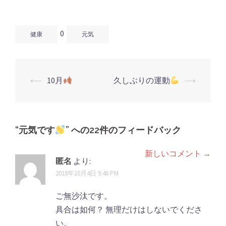
ン
だ
ン
ド
さ
ド
ウ
い
ウ
で
(新
で
開
し
開
0
き
い
き
健康
元気
ま
ウ
ま
す)
ィ
す)
ン
ド
ウ
で
開
⟵
10月
久しぶりの運動
⟶
き
投
ま
す)
稿
ナ
ビ
“
元気です
” への22件のフィードバック
ゲ
新しいコメント →
コ
ー
匿名
より:
シ
メ
2018年10月4日 9:46 PM
ョ
ン
ご無沙汰です。
ン
ト
具合は如何？ 無理だけはしないでくださ
い。