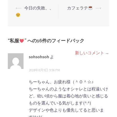
ま
す)
⟵
今日の失敗、、
カフェラテ
⟶
投
稿
ナ
ビ
ゲ
“
私服
” への16件のフィードバック
ー
新しいコメント →
コ
シ
sohsohsoh
よ
メ
り:
ョ
2018年8月9日 9:56 PM
ン
ン
ト
ちーちゃん、お疲れ様（＾Ｏ＾☆♪
ちーちゃんのようなオシャレとは程遠いけ
ナ
ど、幼い頃から服は着心地が良いと感じる
ビ
ものを選んでいる気がします(^.^)
ゲ
デザインや色よりも優先してると思いま