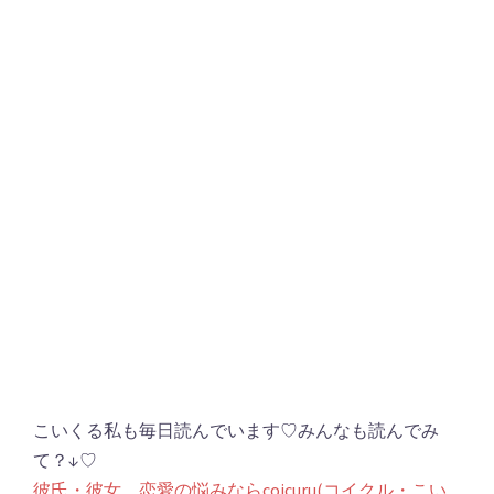
こいくる私も毎日読んでいます♡みんなも読んでみ
て？↓♡
彼氏・彼女、恋愛の悩みならcoicuru(コイクル・こい