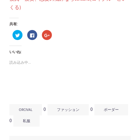
くる)
共有:
ク
Facebook
ク
リ
で
リ
ッ
共
ッ
ク
有
ク
し
す
し
いいね:
て
る
て
Twitter
に
Google+
で
は
で
読み込み中...
共
ク
共
有
リ
有
(新
ッ
(新
し
ク
し
い
し
い
ウ
て
ウ
ィ
く
ィ
ン
だ
ン
ド
さ
ド
ウ
い
ウ
で
(新
で
開
し
開
0
0
き
い
き
ORCIVAL
ファッション
ボーダー
ま
ウ
ま
す)
ィ
す)
0
ン
私服
ド
ウ
で
開
き