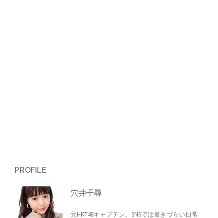
ゲ
ー
シ
ョ
ン
PROFILE
穴井千尋
元HKT48キャプテン。SNSでは書きづらい日常