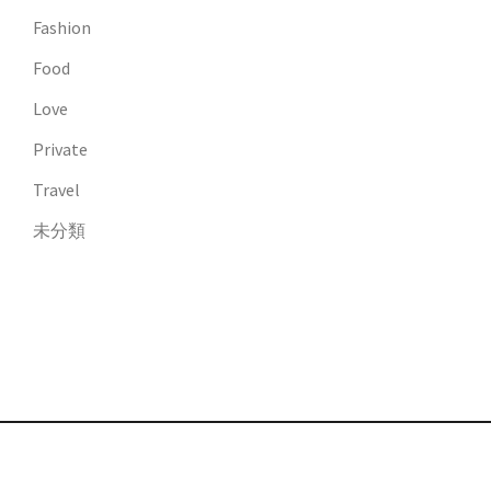
Fashion
Food
Love
Private
Travel
未分類
© Chihiro Anai official blog