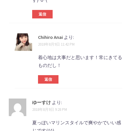
す)^o^(
ー
シ
返信
ョ
ン
Chihiro Anai
より:
2018年8月9日 11:42 PM
着心地は大事だと思います！常にきてる
ものだし！
返信
ゆーすけ
より:
2018年8月9日 9:28 PM
夏っぽいマリンスタイルで爽やかでいい感
じです(^^)