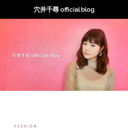
コ
穴井千尋 official blog
ン
テ
ン
ツ
へ
ス
キ
ッ
プ
FASHION