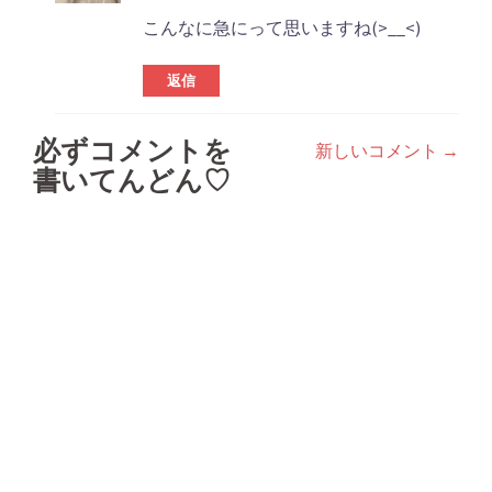
こんなに急にって思いますね(>__<)
返信
必ずコメントを
新しいコメント →
コ
書いてんどん♡
メ
ン
ト
ナ
ビ
ゲ
ー
シ