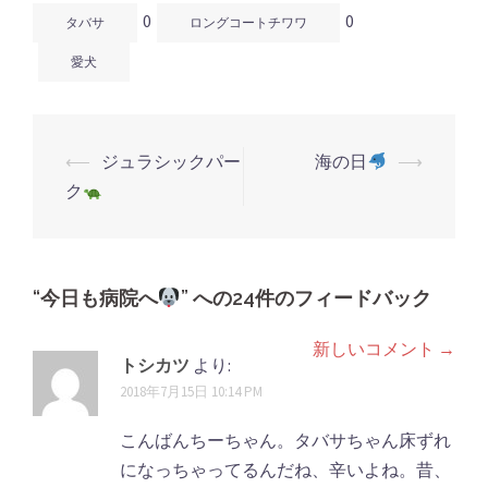
開
し
開
0
0
き
い
き
タバサ
ロングコートチワワ
ま
ウ
ま
す)
ィ
す)
ン
愛犬
ド
ウ
で
開
き
ま
す)
⟵
ジュラシックパー
海の日
⟶
投
ク
稿
ナ
ビ
ゲ
“
今日も病院へ
” への24件のフィードバック
ー
新しいコメント →
コ
シ
トシカツ
より:
メ
2018年7月15日 10:14 PM
ョ
ン
ン
こんばんちーちゃん。タバサちゃん床ずれ
ト
になっちゃってるんだね、辛いよね。昔、