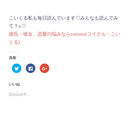
こいくる私も毎日読んでいます♡みんなも読んでみ
て？↓♡
彼氏・彼女、恋愛の悩みならcoicuru(コイクル・こい
くる)
共有:
ク
Facebook
ク
リ
で
リ
ッ
共
ッ
ク
有
ク
し
す
し
いいね:
て
る
て
Twitter
に
Google+
で
は
で
読み込み中...
共
ク
共
有
リ
有
(新
ッ
(新
し
ク
し
い
し
い
ウ
て
ウ
ィ
く
ィ
ン
だ
ン
ド
さ
ド
ウ
い
ウ
で
(新
で