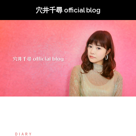
コ
穴井千尋 official blog
ン
テ
ン
ツ
へ
ス
キ
ッ
プ
DIARY