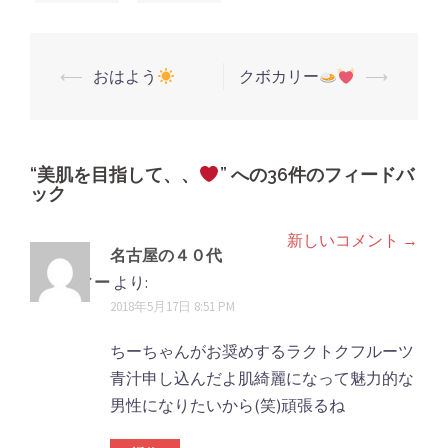
ウ
で
開
き
ま
す)
⟵
おはよう
クボカリー
⟶
投
稿
ナ
ビ
“
美肌を目指して、、
” への36件のフィードバ
ック
ゲ
ー
新しいコメント →
コ
名古屋の４０代
シ
メ
ダンディー
より:
ョ
2018年5月17日 8:51 PM
ン
ン
ト
ちーちゃんがお奨めするラクトクフルーツ
青汁申し込んだよ肌綺麗になって魅力的な
ナ
男性になりたいから(笑)頑張るね
ビ