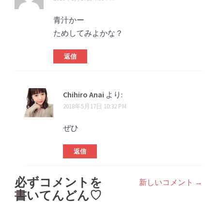
青汁かー
ためしてみよかな？
返信
Chihiro Anai
より:
2018年5月17日 10:32 PM
ぜひ
返信
必ずコメントを
新しいコメント →
コ
書いてんどん♡
メ