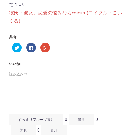
て？↓♡
彼氏・彼女、恋愛の悩みならcoicuru(コイクル・こい
くる)
共有:
ク
Facebook
ク
リ
で
リ
ッ
共
ッ
ク
有
ク
し
す
し
いいね:
て
る
て
Twitter
に
Google+
で
は
で
読み込み中...
共
ク
共
有
リ
有
(新
ッ
(新
し
ク
し
い
し
い
ウ
て
ウ
ィ
く
ィ
ン
だ
ン
ド
さ
ド
ウ
い
ウ
で
(新
で
開
し
開
0
0
き
い
き
すっきりフルーツ青汁
健康
ま
ウ
ま
す)
ィ
す)
0
ン
美肌
青汁
ド