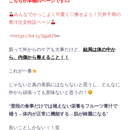
こちらが本物のページです↓↓
みんなでかっこよく可愛く♡痩せよう！穴井千尋の
青汁注文特設ページ
⇒
https://bit.ly/2qja0Z9
⇐
肌って外からのケアも大事だけど、
結局は体の中か
ら、内側から整えること！！
これが一番
じゃないと真の美肌にはならないと思うし、どんなに
外から頑張っても意味ないと思うの！
”普段の食事だけでは補えない栄養をフルーツ青汁で
補う→体内が正常に機能する→肌が綺麗になる”
良いことしかない！！笑