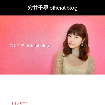
コ
穴井千尋 official blog
ン
テ
ン
ツ
へ
ス
キ
ッ
プ
BEAUTY