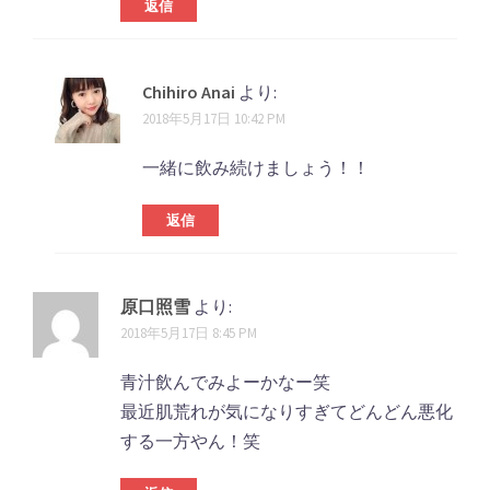
返信
ゲ
ー
シ
Chihiro Anai
より:
2018年5月17日 10:42 PM
ョ
ン
一緒に飲み続けましょう！！
返信
原口照雪
より:
2018年5月17日 8:45 PM
青汁飲んでみよーかなー笑
最近肌荒れが気になりすぎてどんどん悪化
する一方やん！笑