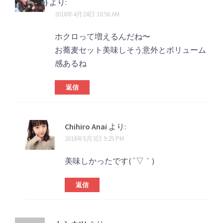
メ
(@vettle)
より:
ン
2018年4月24日 10:56 AM
ン
ト
ホクロって増えるんだね〜
お蕎麦セット美味しそう意外とボリューム
ナ
感あるね
ビ
返信
ゲ
ー
シ
Chihiro Anai
より:
2018年5月3日 9:25 PM
ョ
ン
美味しかったです(´▽｀)
返信