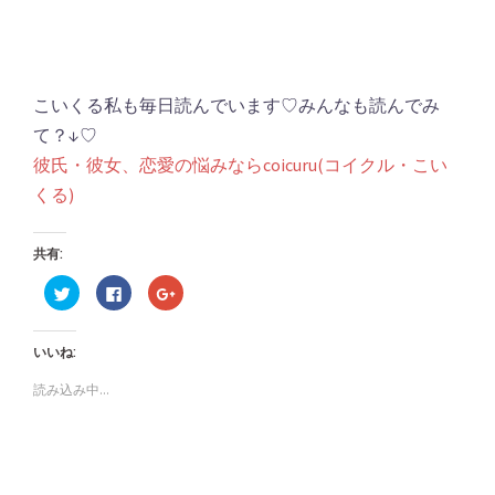
こいくる私も毎日読んでいます♡みんなも読んでみ
て？↓♡
彼氏・彼女、恋愛の悩みならcoicuru(コイクル・こい
くる)
共有:
ク
Facebook
ク
リ
で
リ
ッ
共
ッ
ク
有
ク
し
す
し
いいね:
て
る
て
Twitter
に
Google+
で
は
で
読み込み中...
共
ク
共
有
リ
有
(新
ッ
(新
し
ク
し
い
し
い
ウ
て
ウ
ィ
く
ィ
ン
だ
ン