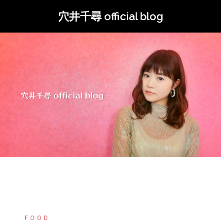
コ
穴井千尋 official blog
ン
テ
ン
ツ
へ
ス
キ
ッ
プ
FOOD