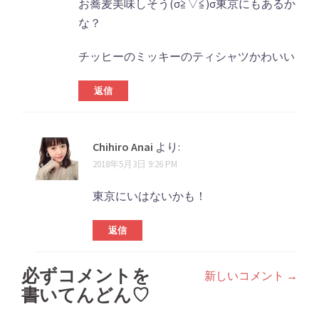
お蕎麦美味しそう(σ≧▽≦)σ東京にもあるか
な？
チッヒーのミッキーのティシャツかわいい
返信
Chihiro Anai
より:
2018年5月3日 9:26 PM
東京にいはないかも！
返信
必ずコメントを
新しいコメント →
コ
書いてんどん♡
メ