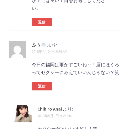
か？では良い１日をお過ごしくださ
い。
返信
ふぅ
より:
2018年4月24日 9:59 AM
今日の福岡は雨がすごいね～！唇にほくろ
ってセクシーにみえていいんじゃない？笑
返信
Chihiro Anai
より:
2018年5月3日 9:25 PM
セクシーだといいけど！！笑