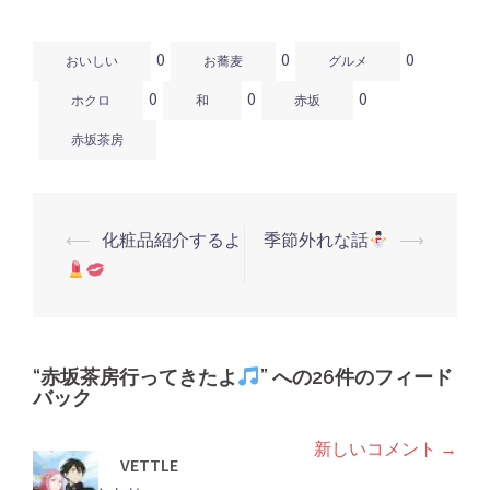
ド
さ
ド
ウ
い
ウ
で
(新
で
開
し
開
0
0
0
き
い
き
おいしい
お蕎麦
グルメ
ま
ウ
ま
す)
ィ
す)
0
0
0
ン
ホクロ
和
赤坂
ド
ウ
で
赤坂茶房
開
き
ま
す)
⟵
化粧品紹介するよ
季節外れな話
⟶
投
稿
ナ
ビ
ゲ
“
赤坂茶房行ってきたよ
” への26件のフィード
バック
ー
シ
新しいコメント →
コ
VETTLE
ョ