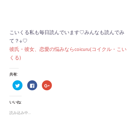
こいくる私も毎日読んでいます♡みんなも読んでみ
て？↓♡
彼氏・彼女、恋愛の悩みならcoicuru(コイクル・こい
くる)
共有:
ク
Facebook
ク
リ
で
リ
ッ
共
ッ
ク
有
ク
し
す
し
いいね:
て
る
て
Twitter
に
Google+
で
は
で
読み込み中...
共
ク
共
有
リ
有
(新
ッ
(新
し
ク
し
い
し
い
ウ
て
ウ
ィ
く
ィ