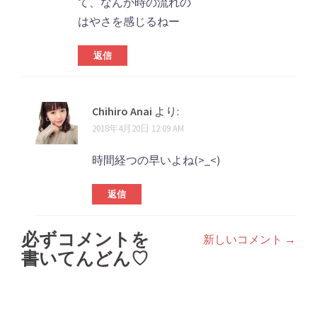
て、なんか時の流れの
はやさを感じるねー
返信
Chihiro Anai
より:
2018年4月20日 12:09 AM
時間経つの早いよね(>_<)
返信
必ずコメントを
新しいコメント →
コ
書いてんどん♡
メ
ン