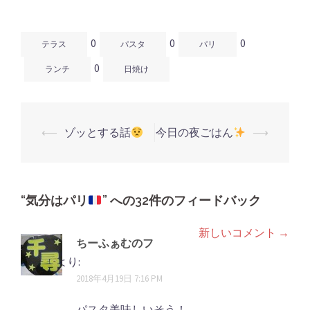
ン
だ
ン
ド
さ
ド
ウ
い
ウ
で
(新
で
開
し
開
0
0
0
き
い
き
テラス
パスタ
パリ
ま
ウ
ま
す)
ィ
す)
0
ン
ランチ
日焼け
ド
ウ
で
開
き
ま
す)
⟵
ゾッとする話
今日の夜ごはん
⟶
投
稿
ナ
ビ
“
気分はパリ
” への32件のフィードバック
ゲ
新しいコメント →
コ
ー
ちーふぁむのフ
シ
メ
ラッペ
より:
2018年4月19日 7:16 PM
ョ
ン
ン
パスタ美味しいそう！