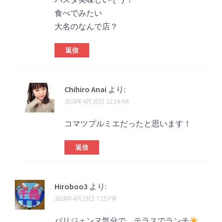
ト
食べでみたい
ナ
大名のなんで店？
ビ
返信
ゲ
ー
シ
Chihiro Anai
より:
2018年4月20日 12:14 AM
ョ
ン
コマツプルミエだったと思います！
返信
Hiroboo3
より:
2018年4月19日 7:15 PM
パリジェンヌ気分で、テラスでランチ