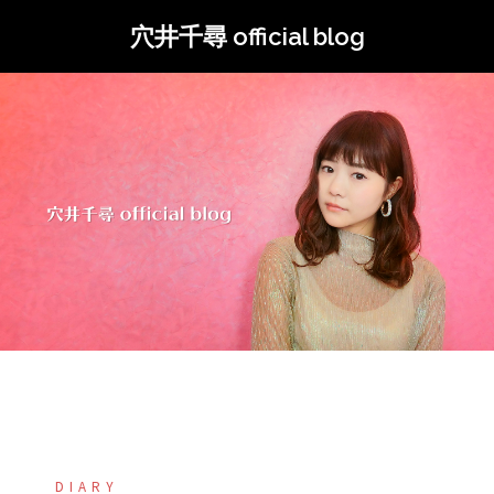
コ
穴井千尋 official blog
ン
テ
ン
ツ
へ
ス
キ
ッ
プ
DIARY