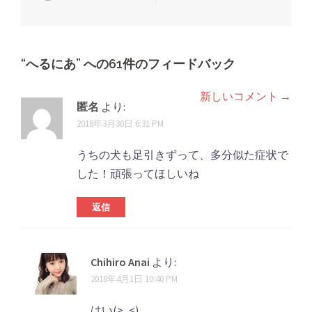
稿
ナ
ビ
“
へるにあ
ゲ
” への61件のフィードバック
ー
新しいコメント →
コ
シ
匿名
より:
メ
2018年3月30日 6:31 PM
ョ
ン
ン
うちの犬も足引きずって、多分似た症状で
ト
した！頑張ってほしいね
ナ
返信
ビ
ゲ
Chihiro Anai
より:
ー
2018年4月1日 10:40 PM
シ
はい(>_<)