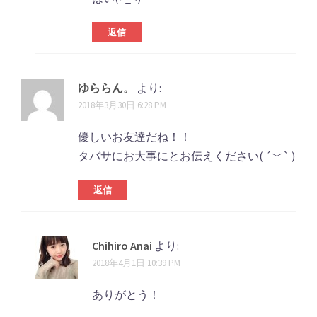
ョ
ン
返信
ゆららん。
より:
2018年3月30日 6:28 PM
優しいお友達だね！！
タバサにお大事にとお伝えください( ´﹀` )
返信
Chihiro Anai
より:
2018年4月1日 10:39 PM
ありがとう！