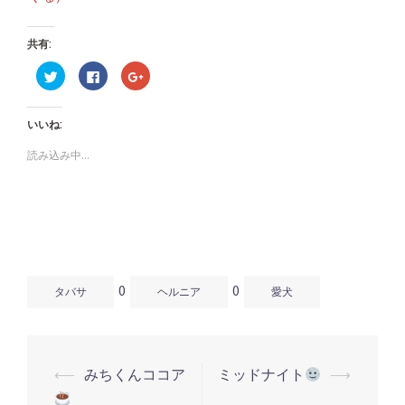
共有:
ク
Facebook
ク
リ
で
リ
ッ
共
ッ
ク
有
ク
し
す
し
いいね:
て
る
て
Twitter
に
Google+
で
は
で
読み込み中...
共
ク
共
有
リ
有
(新
ッ
(新
し
ク
し
い
し
い
ウ
て
ウ
ィ
く
ィ
ン
だ
ン
ド
さ
ド
ウ
い
ウ
で
(新
で
開
し
開
0
0
き
い
き
タバサ
ヘルニア
愛犬
ま
ウ
ま
す)
ィ
す)
ン
ド
ウ
で
開
⟵
みちくんココア
ミッドナイト
⟶
き
投
ま
す)