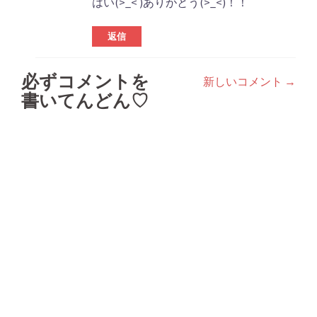
はい(>_< )ありがとう(>_<)！！
返信
必ずコメントを
新しいコメント →
コ
書いてんどん♡
メ
ン
ト
ナ
ビ
ゲ
ー
シ
ョ