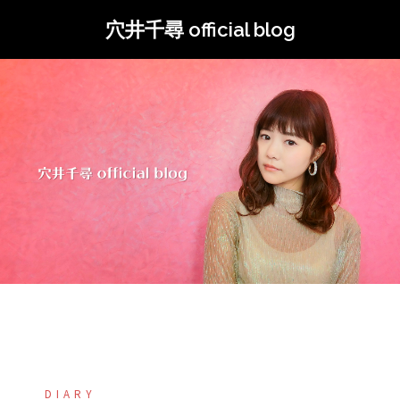
コ
穴井千尋 official blog
ン
テ
ン
ツ
へ
ス
キ
ッ
プ
DIARY