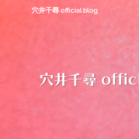
コ
穴井千尋 official blog
ン
テ
ン
ツ
へ
ス
キ
ッ
プ