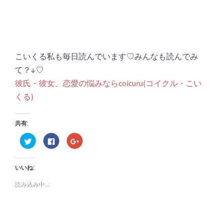
こいくる私も毎日読んでいます♡みんなも読んでみ
て？↓♡
彼氏・彼女、恋愛の悩みならcoicuru(コイクル・こい
くる)
共有:
ク
Facebook
ク
リ
で
リ
ッ
共
ッ
ク
有
ク
し
す
し
いいね:
て
る
て
Twitter
に
Google+
で
は
で
読み込み中...
共
ク
共
有
リ
有
(新
ッ
(新
し
ク
し
い
し
い
ウ
て
ウ
ィ
く
ィ