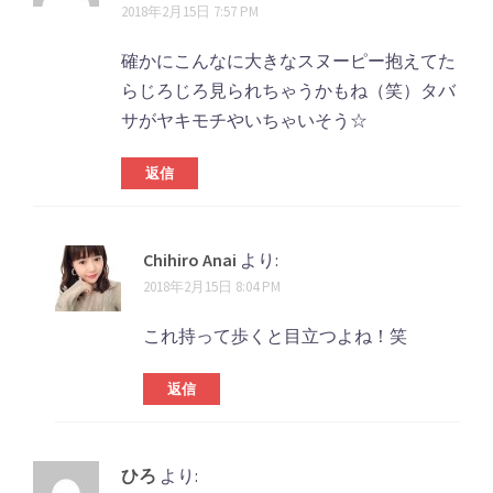
ン
2018年2月15日 7:57 PM
ン
ト
確かにこんなに大きなスヌーピー抱えてた
らじろじろ見られちゃうかもね（笑）タバ
ナ
サがヤキモチやいちゃいそう☆
ビ
返信
ゲ
ー
シ
Chihiro Anai
より:
2018年2月15日 8:04 PM
ョ
ン
これ持って歩くと目立つよね！笑
返信
ひろ
より: