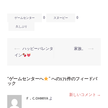
ン
だ
ン
ド
さ
ド
ウ
い
ウ
で
(新
で
開
し
開
0
0
き
い
き
ゲームセンター
スヌーピー
ま
ウ
ま
す)
ィ
す)
ン
久しぶり
ド
ウ
で
開
き
ま
す)
⟵
ハッピーバレンタ
家族。
⟶
投
イン
稿
ナ
ビ
ゲ
“
ゲームセンターへ
” への171件のフィードバ
ック
ー
シ
新しいコメント →
コ
F．C.OHMIYA
よ
ョ
メ
り: