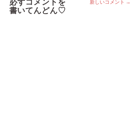
必ずコメントを
新しいコメント →
コ
書いてんどん♡
メ
ン
ト
ナ
ビ
ゲ
ー
シ
ョ
ン