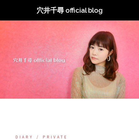
コ
穴井千尋 official blog
ン
テ
ン
ツ
へ
ス
キ
ッ
プ
DIARY
PRIVATE